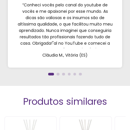
“Conheci vocês pelo canal do youtube de
vocês e me apaixonei por esse mundo. As
dicas são valiosas e os insumos são de
altíssima qualidade, o que facilitou muito meu
aprendizado. Nunca imaginei que conseguiria
resultados tão profissionais fazendo tudo de
casa. Obrigada!"al no YouTube e comecei a
testar em casa. As dicas são incríveis e os
Cláudia M., Vitória (ES)
produtos são exatamente como mostram nos
vídeos. Estou viciado em criar meu próprios
perfumes!”
Produtos similares