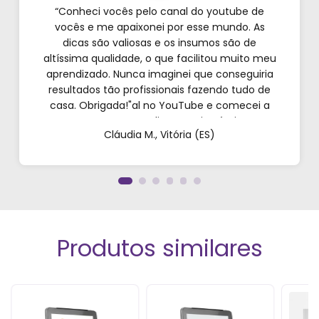
“Conheci vocês pelo canal do youtube de
vocês e me apaixonei por esse mundo. As
dicas são valiosas e os insumos são de
altíssima qualidade, o que facilitou muito meu
aprendizado. Nunca imaginei que conseguiria
resultados tão profissionais fazendo tudo de
casa. Obrigada!"al no YouTube e comecei a
testar em casa. As dicas são incríveis e os
Cláudia M., Vitória (ES)
produtos são exatamente como mostram nos
vídeos. Estou viciado em criar meu próprios
perfumes!”
Produtos similares