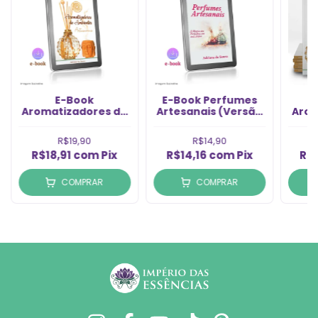
E-Book
E-Book Perfumes
Aromatizadores de
Artesanais (Versão
Arom
Ambientes (Versão
Digital) para
Digital) para
Download
Art
R$19,90
R$14,90
Download
R$18,91
com
Pix
R$14,16
com
Pix
R$
COMPRAR
COMPRAR