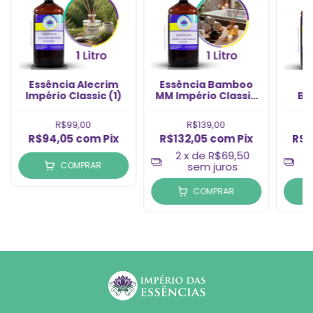
Essência Alecrim
Essência Bamboo
E
Império Classic (1)
MM Império Classic
Br
(1l)
R$99,00
R$139,00
R$94,05
com
Pix
R$132,05
com
Pix
R$1
2
x de
R$69,50
COMPRAR
sem juros
COMPRAR