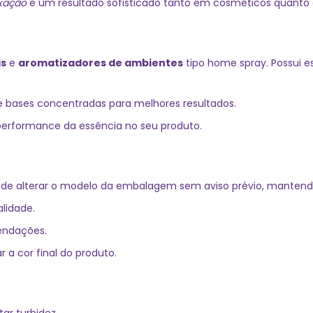
ixação
e um resultado sofisticado tanto em cosméticos quanto 
is
e
aromatizadores de ambientes
tipo home spray. Possui es
 bases concentradas para melhores resultados.
 performance da essência no seu produto.
pode alterar o modelo da embalagem sem aviso prévio, mantend
lidade.
mendações.
 a cor final do produto.