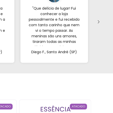
ra
"Que delícia de lugar! Fui
"Já p
 e
conhecer a loja
veze
m a
pessoalmente e fui recebido
com tanto carinho que nem
forne
m e
vi o tempo passar. As
s
meninas são uns amores,
encon
tiraram todas as minhas
e o
a.
dúvidas e me deixaram
mui
P)
Diego F., Santo André (SP)
Mar
super à vontade. É
pa
impossível sair de lá de
confi
mãos vazias!"
TACADO
ATACADO