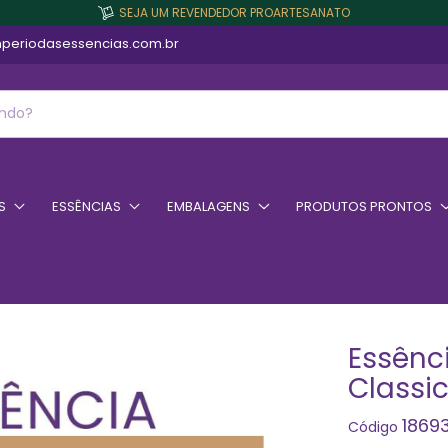
SEJA UM REVENDEDOR PROARTESANATO
periodasessencias.com.br
S
ESSÊNCIAS
EMBALAGENS
PRODUTOS PRONTOS
Essênc
Classic 
1869
Código