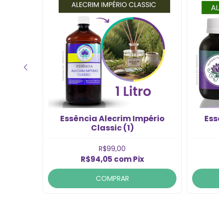
fazema
Essência Alecrim Império
Ess
00ml)
Classic (1)
R$99,00
R$94,05
com
Pix
COMPRAR