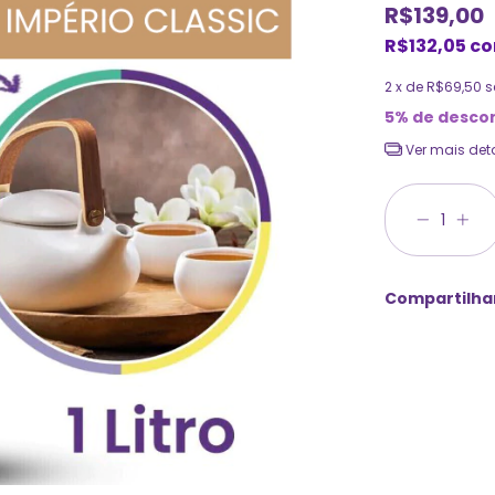
R$139,00
R$132,05
c
2
x de
R$69,50
s
5% de desco
Ver mais det
Compartilha