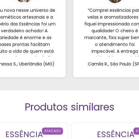
u nova nesse universo de
“Comprei essências pa
sméticos artesanais e a
velas e aromatizadores
ério das Essências foi um
fiquei impressionada co
verdadeiro achado! A
qualidade! O cheiro é
ariedade é enorme e as
marcante, fixa super be
bases prontas facilitam
o atendimento foi
ito a vida de quem est
impecável. A entrega
eçando; o resultado fica
também foi super rápid
nessa S., Uberlândia (MG)
Camila R., São Paulo (S
incrível. Sem contar o
Recomendo de olhos
endimento pelo WhatsApp
fechados!”
ue foi super atencioso e
tirou todas as minhas
dúvidas."
Produtos similares
ATACADO
A