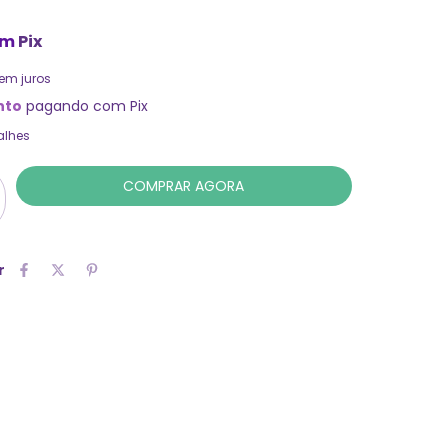
om
Pix
em juros
nto
pagando com Pix
alhes
r