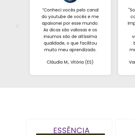
“Conheci vocês pelo canal
"So
do youtube de vocês e me
co
apaixonei por esse mundo.
Imp
As dicas são valiosas e os
insumos são de altíssima
v
qualidade, o que facilitou
muito meu aprendizado.
mu
Nunca imaginei que
com
Cláudia M., Vitória (ES)
Va
conseguiria resultados tão
profissionais fazendo tudo
at
de casa. Obrigada!"al no
q
YouTube e comecei a testar
em casa. As dicas são
incríveis e os produtos são
exatamente como mostram
nos vídeos. Estou viciado em
criar meu próprios
perfumes!”
ESGOTADO