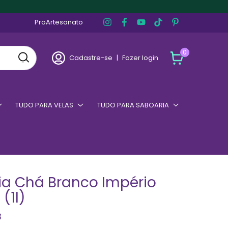
ProArtesanato
0
Cadastre-se
|
Fazer login
TUDO PARA VELAS
TUDO PARA SABOARIA
ia Chá Branco Império
(1l)
3