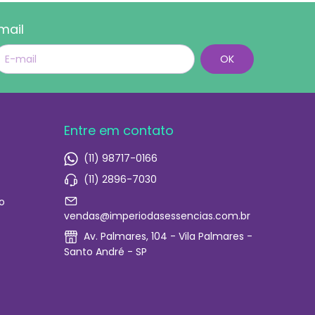
mail
Entre em contato
(11) 98717-0166
(11) 2896-7030
o
vendas@imperiodasessencias.com.br
Av. Palmares, 104 - Vila Palmares -
Santo André - SP