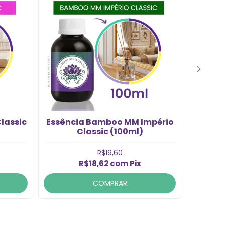
lassic
Essência Bamboo MM Império
Essê
Classic (100ml)
R$19,60
R$18,62
com
Pix
COMPRAR