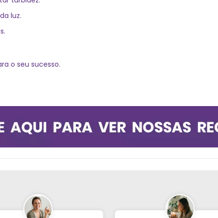
ar turbidez.
da luz.
s.
ara o seu sucesso.