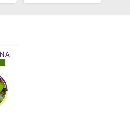
mãos vazias!"