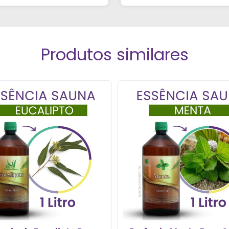
ue foi super atencioso e
tirou todas as minhas
dúvidas."
Produtos similares