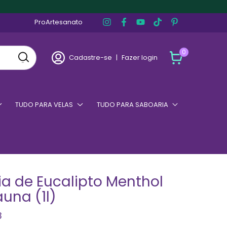
ProArtesanato
0
Cadastre-se
|
Fazer login
TUDO PARA VELAS
TUDO PARA SABOARIA
ia de Eucalipto Menthol
una (1l)
3