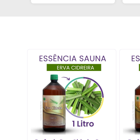
de casa. Obrigada!"al no
q
YouTube e comecei a testar
em casa. As dicas são
incríveis e os produtos são
exatamente como mostram
nos vídeos. Estou viciado em
criar meu próprios
perfumes!”