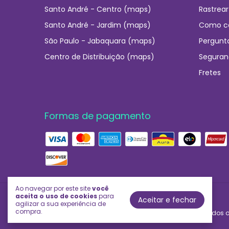
Santo André - Centro (maps)
Rastrear
Santo André - Jardim (maps)
Como c
São Paulo - Jabaquara (maps)
Pergunt
Centro de Distribuição (maps)
Seguran
Fretes
Formas de pagamento
Ao navegar por este site
você
aceita o uso de cookies
para
Aceitar e fechar
Império das Essências
agilizar a sua experiência de
compra.
©2026. Império das Essências - 03706592000230. Todos os