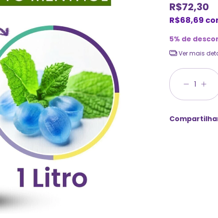
R$72,30
R$68,69
co
5% de desco
Ver mais det
Compartilha