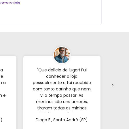
omerciais.
ra
"Que delícia de lugar! Fui
"Já p
 e
conhecer a loja
veze
m a
pessoalmente e fui recebido
com tanto carinho que nem
forne
m e
vi o tempo passar. As
s
meninas são uns amores,
encon
tiraram todas as minhas
e o
a.
dúvidas e me deixaram
mui
P)
Diego F., Santo André (SP)
Mar
super à vontade. É
pa
impossível sair de lá de
confi