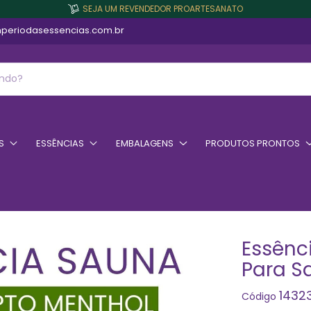
SEJA UM REVENDEDOR PROARTESANATO
periodasessencias.com.br
S
ESSÊNCIAS
EMBALAGENS
PRODUTOS PRONTOS
Essênc
Para Sa
1432
Código