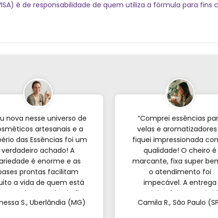
A) é de responsabilidade de quem utiliza a fórmula para fins c
u nova nesse universo de
“Comprei essências pa
sméticos artesanais e a
velas e aromatizadores
ério das Essências foi um
fiquei impressionada co
verdadeiro achado! A
qualidade! O cheiro é
ariedade é enorme e as
marcante, fixa super be
bases prontas facilitam
o atendimento foi
ito a vida de quem est
impecável. A entrega
eçando; o resultado fica
também foi super rápid
nessa S., Uberlândia (MG)
Camila R., São Paulo (S
incrível. Sem contar o
Recomendo de olhos
endimento pelo WhatsApp
fechados!”