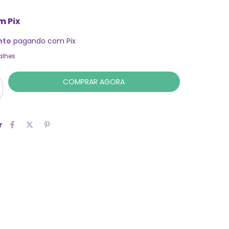
m
Pix
nto
pagando com Pix
alhes
r