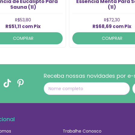
ncia de Eucalipto Para
Essência Menta Para 
Sauna (1l)
(1l)
R$53,80
R$72,30
R$51,11
com
Pix
R$68,69
com
Pix
COMPRAR
COMPRAR
Receba nossas novidades por e-
cional
omos
Trabalhe Conosco