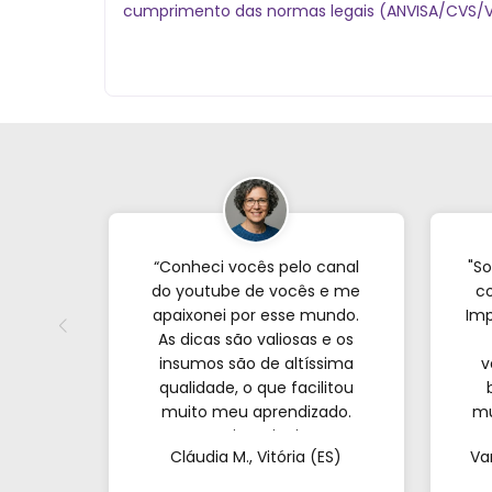
cumprimento das normas legais (ANVISA/CVS/VIS
“Conheci vocês pelo canal
"So
do youtube de vocês e me
co
apaixonei por esse mundo.
Imp
As dicas são valiosas e os
insumos são de altíssima
v
qualidade, o que facilitou
muito meu aprendizado.
mu
Nunca imaginei que
com
Cláudia M., Vitória (ES)
Va
conseguiria resultados tão
profissionais fazendo tudo
at