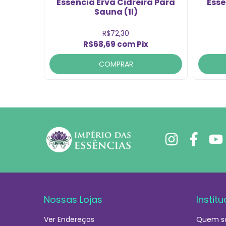
Essência Erva Cidreira Para
Essê
Sauna (1l)
R$72,30
R$68,69
com
Pix
COMPRAR
Nossas Lojas
Institu
Ver Endereços
Quem s