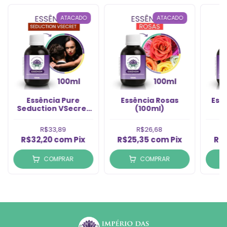
ATACADO
ATACADO
Essência Pure
Essência Rosas
Ess
Seduction VSecret
(100ml)
(100ml)
R$33,89
R$26,68
R$32,20
com
Pix
R$25,35
com
Pix
R$
COMPRAR
COMPRAR