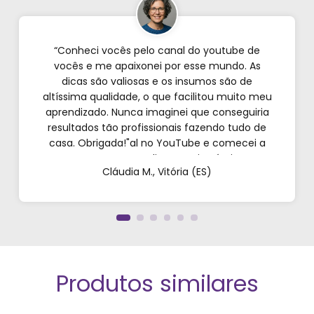
“Conheci vocês pelo canal do youtube de
vocês e me apaixonei por esse mundo. As
dicas são valiosas e os insumos são de
altíssima qualidade, o que facilitou muito meu
aprendizado. Nunca imaginei que conseguiria
resultados tão profissionais fazendo tudo de
casa. Obrigada!"al no YouTube e comecei a
testar em casa. As dicas são incríveis e os
Cláudia M., Vitória (ES)
produtos são exatamente como mostram nos
vídeos. Estou viciado em criar meu próprios
perfumes!”
Produtos similares