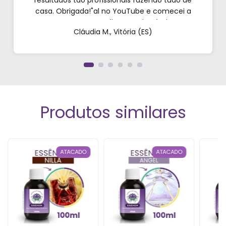
resultados tão profissionais fazendo tudo de
casa. Obrigada!"al no YouTube e comecei a
testar em casa. As dicas são incríveis e os
Cláudia M., Vitória (ES)
produtos são exatamente como mostram nos
vídeos. Estou viciado em criar meu próprios
perfumes!”
Produtos similares
ATACADO
ATACADO