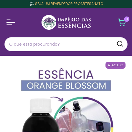
SEJA UM REVENDEDOR PROARTESANATO
0
ATACADO