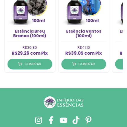
Essência Breu
Essência Ventos
Ess
Branco (100ml)
(100ml)
R$30,80
R$41,10
R$29,26
com
Pix
R$39,05
com
Pix
R$
COMPRAR
COMPRAR