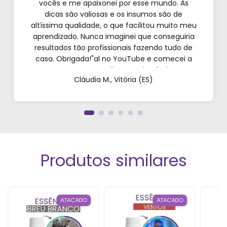
vocês e me apaixonei por esse mundo. As
dicas são valiosas e os insumos são de
altíssima qualidade, o que facilitou muito meu
aprendizado. Nunca imaginei que conseguiria
resultados tão profissionais fazendo tudo de
casa. Obrigada!"al no YouTube e comecei a
testar em casa. As dicas são incríveis e os
Cláudia M., Vitória (ES)
produtos são exatamente como mostram nos
vídeos. Estou viciado em criar meu próprios
perfumes!”
Produtos similares
ATACADO
ATACADO