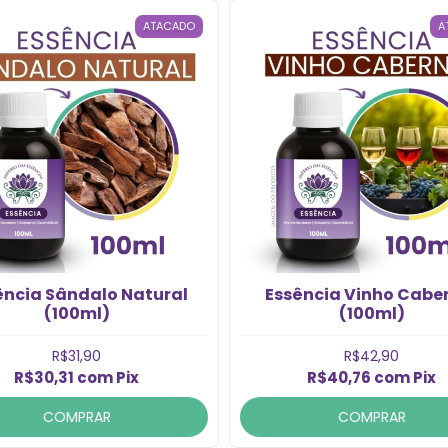
ATACADO
A
ência Sândalo Natural
Essência Vinho Cabe
(100ml)
(100ml)
R$31,90
R$42,90
R$30,31
com
Pix
R$40,76
com
Pix
COMPRAR
COMPRAR