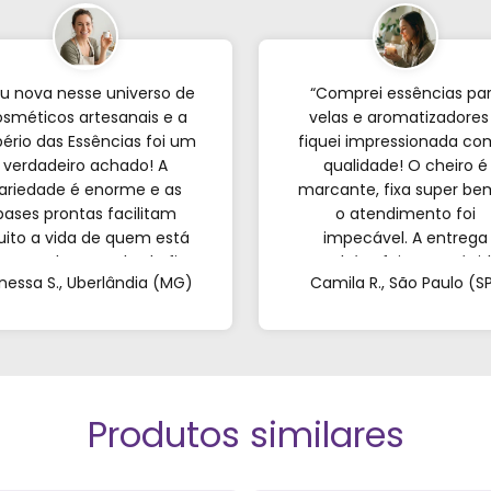
u nova nesse universo de
“Comprei essências pa
sméticos artesanais e a
velas e aromatizadores
ério das Essências foi um
fiquei impressionada co
verdadeiro achado! A
qualidade! O cheiro é
ariedade é enorme e as
marcante, fixa super be
bases prontas facilitam
o atendimento foi
ito a vida de quem est
impecável. A entrega
eçando; o resultado fica
também foi super rápid
nessa S., Uberlândia (MG)
Camila R., São Paulo (S
incrível. Sem contar o
Recomendo de olhos
endimento pelo WhatsApp
fechados!”
ue foi super atencioso e
tirou todas as minhas
dúvidas."
Produtos similares