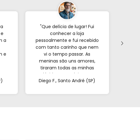
ra
"Que delícia de lugar! Fui
"Já p
 e
conhecer a loja
veze
m a
pessoalmente e fui recebido
com tanto carinho que nem
forne
m e
vi o tempo passar. As
s
meninas são uns amores,
encon
tiraram todas as minhas
e o
a.
dúvidas e me deixaram
mui
P)
Diego F., Santo André (SP)
Mar
super à vontade. É
pa
impossível sair de lá de
confi
mãos vazias!"