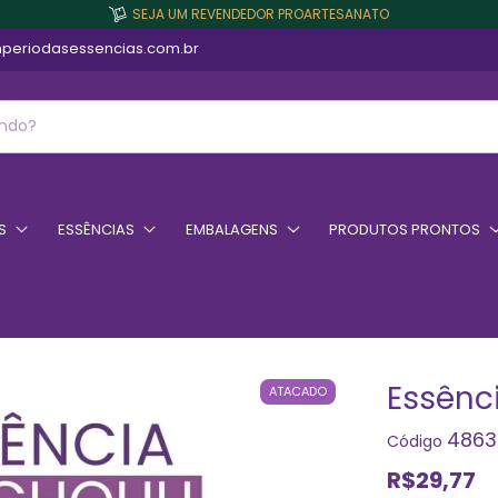
SEJA UM REVENDEDOR PROARTESANATO
periodasessencias.com.br
S
ESSÊNCIAS
EMBALAGENS
PRODUTOS PRONTOS
Essênc
ATACADO
4863
Código
R$29,77