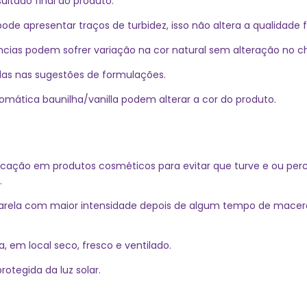
ltado final do produto.
 apresentar traços de turbidez, isso não altera a qualidade fi
cias podem sofrer variação na cor natural sem alteração no ch
das nas sugestões de formulações.
ática baunilha/vanilla podem alterar a cor do produto.
icação em produtos cosméticos para evitar que turve e ou perca 
.
arela com maior intensidade depois de algum tempo de maceraç
 em local seco, fresco e ventilado.
otegida da luz solar.