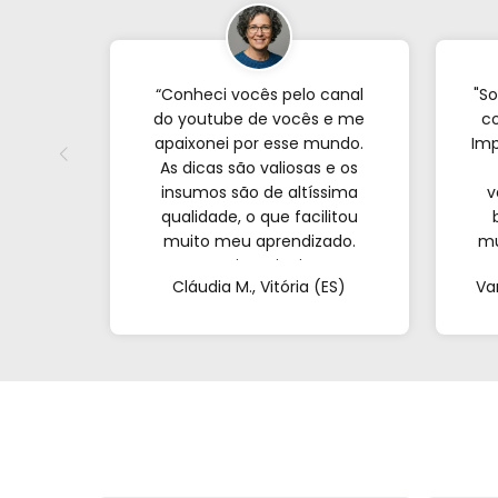
“Conheci vocês pelo canal
"So
do youtube de vocês e me
co
apaixonei por esse mundo.
Imp
As dicas são valiosas e os
insumos são de altíssima
v
qualidade, o que facilitou
muito meu aprendizado.
mu
Nunca imaginei que
com
Cláudia M., Vitória (ES)
Va
conseguiria resultados tão
profissionais fazendo tudo
at
de casa. Obrigada!"al no
q
YouTube e comecei a testar
em casa. As dicas são
incríveis e os produtos são
exatamente como mostram
nos vídeos. Estou viciado em
criar meu próprios