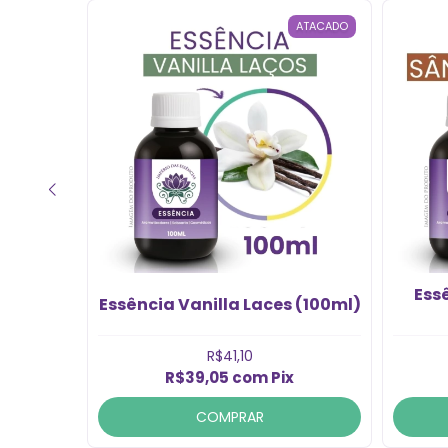
perfumes!”
ATACADO
ATACADO
 Doce
Ess
Essência Vanilla Laces (100ml)
R$41,10
R$39,05
com
Pix
COMPRAR