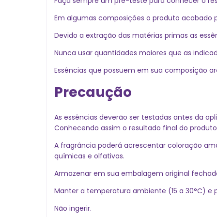
Faça sempre um pré-teste para conhecer o resu
Em algumas composições o produto acabado pode
Devido a extração das matérias primas as essên
Nunca usar quantidades maiores que as indica
Essências que possuem em sua composição arom
Precaução
As essências deverão ser testadas antes da apl
Conhecendo assim o resultado final do produto
A fragrância poderá acrescentar coloração am
químicas e olfativas.
Armazenar em sua embalagem original fechada,
Manter a temperatura ambiente (15 a 30°C) e pr
Não ingerir.