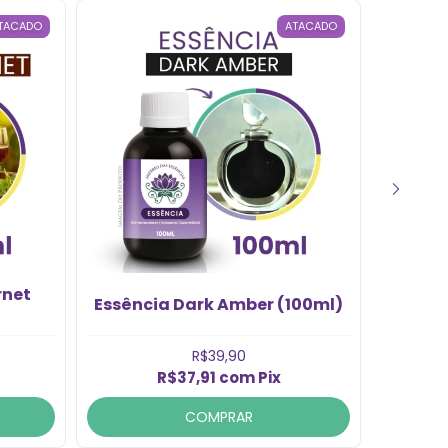
TACADO
ATACADO
rnet
Essência Dark Amber (100ml)
Essênc
R$39,90
R$37,91
com
Pix
COMPRAR