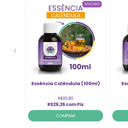
ATACADO
 com
Essência Calêndula (100ml)
Es
100ml)
R$30,80
R$29,26
com
Pix
COMPRAR