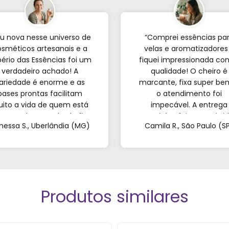
u nova nesse universo de
“Comprei essências pa
sméticos artesanais e a
velas e aromatizadores
ério das Essências foi um
fiquei impressionada co
verdadeiro achado! A
qualidade! O cheiro é
ariedade é enorme e as
marcante, fixa super be
bases prontas facilitam
o atendimento foi
ito a vida de quem est
impecável. A entrega
eçando; o resultado fica
também foi super rápid
nessa S., Uberlândia (MG)
Camila R., São Paulo (S
incrível. Sem contar o
Recomendo de olhos
endimento pelo WhatsApp
fechados!”
ue foi super atencioso e
tirou todas as minhas
dúvidas."
Produtos similares