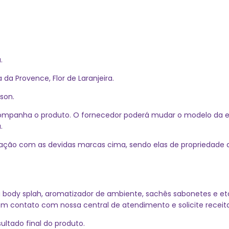
.
da Provence, Flor de Laranjeira.
sson.
companha o produto. O fornecedor poderá mudar o modelo da 
.
ação com as devidas marcas cima, sendo elas de propriedade
u body splah, aromatizador de ambiente, sachês sabonetes e et
em contato com nossa central de atendimento e solicite receita
ltado final do produto.