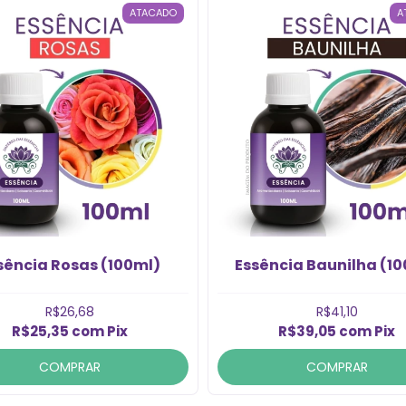
ATACADO
A
sência Rosas (100ml)
Essência Baunilha (1
R$26,68
R$41,10
R$25,35
com
Pix
R$39,05
com
Pix
COMPRAR
COMPRAR