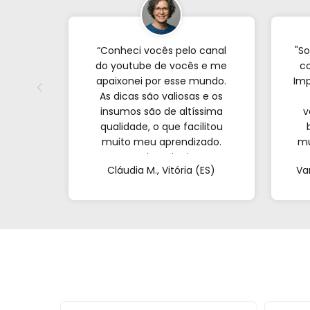
“Conheci vocês pelo canal
"So
do youtube de vocês e me
co
apaixonei por esse mundo.
Imp
As dicas são valiosas e os
insumos são de altíssima
v
qualidade, o que facilitou
muito meu aprendizado.
mu
Nunca imaginei que
com
Cláudia M., Vitória (ES)
Va
conseguiria resultados tão
profissionais fazendo tudo
at
de casa. Obrigada!"al no
q
YouTube e comecei a testar
em casa. As dicas são
incríveis e os produtos são
exatamente como mostram
nos vídeos. Estou viciado em
criar meu próprios
perfumes!”