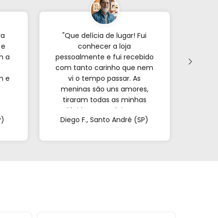
ra
"Que delícia de lugar! Fui
"Já p
 e
conhecer a loja
veze
m a
pessoalmente e fui recebido
com tanto carinho que nem
forne
m e
vi o tempo passar. As
s
meninas são uns amores,
encon
tiraram todas as minhas
e o
a.
dúvidas e me deixaram
mui
P)
Diego F., Santo André (SP)
Mar
super à vontade. É
pa
impossível sair de lá de
confi
mãos vazias!"