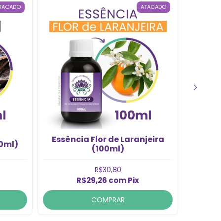
TACADO
ATACADO
Essência Flor de Laranjeira
00ml)
Essênc
(100ml)
R$30,80
R$29,26
com
Pix
COMPRAR