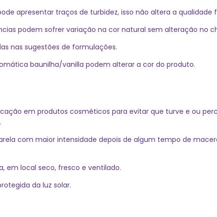
 apresentar traços de turbidez, isso não altera a qualidade fi
cias podem sofrer variação na cor natural sem alteração no ch
das nas sugestões de formulações.
ática baunilha/vanilla podem alterar a cor do produto.
icação em produtos cosméticos para evitar que turve e ou perca 
.
arela com maior intensidade depois de algum tempo de maceraç
 em local seco, fresco e ventilado.
otegida da luz solar.