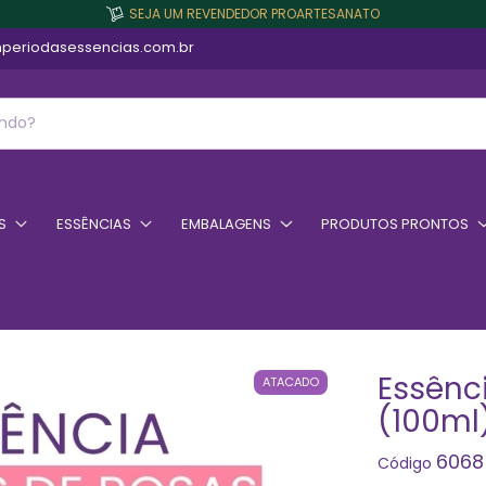
SEJA UM REVENDEDOR PROARTESANATO
periodasessencias.com.br
S
ESSÊNCIAS
EMBALAGENS
PRODUTOS PRONTOS
Essênc
ATACADO
(100ml
6068
Código