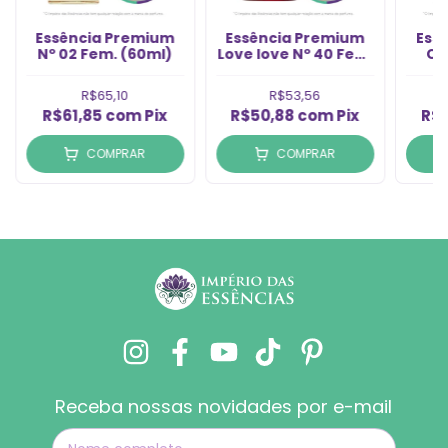
Essência Premium
Essência Premium
Ess
Nº 02 Fem. (60ml)
Love love Nº 40 Fem.
CK
(60ml)
F
R$65,10
R$53,56
R$61,85
com
Pix
R$50,88
com
Pix
R$
COMPRAR
COMPRAR
Receba nossas novidades por e-mail