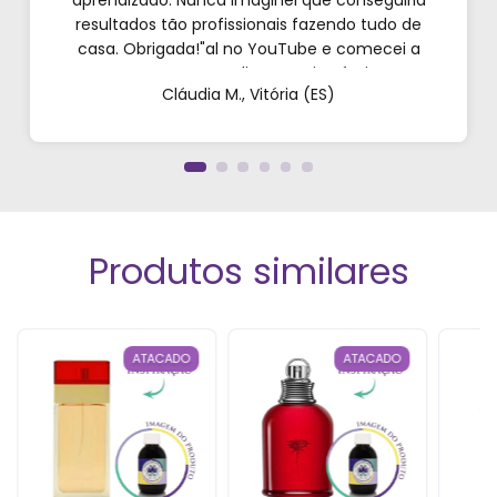
aprendizado. Nunca imaginei que conseguiria
resultados tão profissionais fazendo tudo de
casa. Obrigada!"al no YouTube e comecei a
testar em casa. As dicas são incríveis e os
Cláudia M., Vitória (ES)
produtos são exatamente como mostram nos
vídeos. Estou viciado em criar meu próprios
perfumes!”
Produtos similares
ATACADO
ATACADO