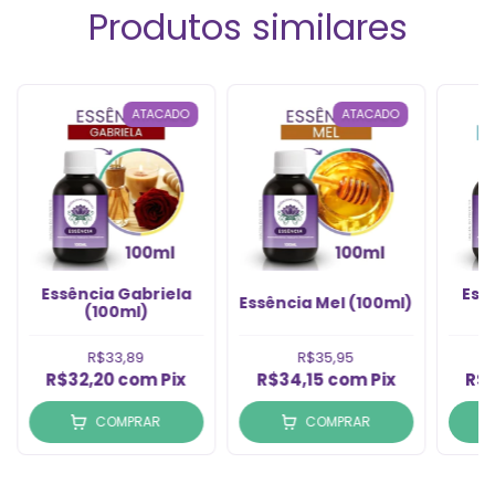
Produtos similares
ATACADO
ATACADO
Essência Gabriela
Ess
Essência Mel (100ml)
(100ml)
R$33,89
R$35,95
R$32,20
com
Pix
R$34,15
com
Pix
R$
COMPRAR
COMPRAR