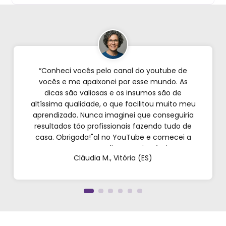
“Conheci vocês pelo canal do youtube de
vocês e me apaixonei por esse mundo. As
dicas são valiosas e os insumos são de
altíssima qualidade, o que facilitou muito meu
aprendizado. Nunca imaginei que conseguiria
resultados tão profissionais fazendo tudo de
casa. Obrigada!"al no YouTube e comecei a
testar em casa. As dicas são incríveis e os
Cláudia M., Vitória (ES)
produtos são exatamente como mostram nos
vídeos. Estou viciado em criar meu próprios
perfumes!”