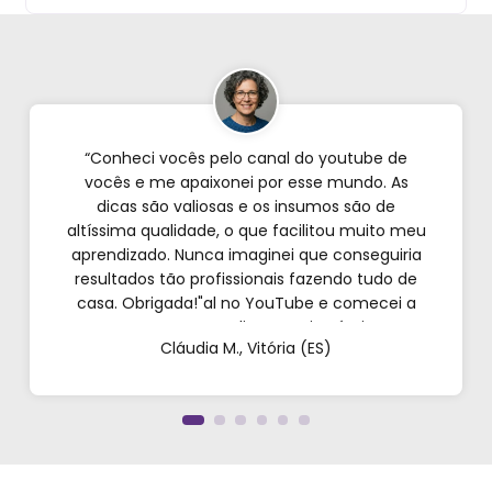
“Conheci vocês pelo canal do youtube de
vocês e me apaixonei por esse mundo. As
dicas são valiosas e os insumos são de
altíssima qualidade, o que facilitou muito meu
aprendizado. Nunca imaginei que conseguiria
resultados tão profissionais fazendo tudo de
casa. Obrigada!"al no YouTube e comecei a
testar em casa. As dicas são incríveis e os
Cláudia M., Vitória (ES)
produtos são exatamente como mostram nos
vídeos. Estou viciado em criar meu próprios
perfumes!”