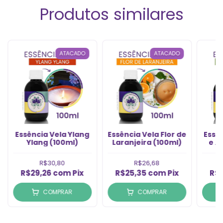
Produtos similares
ATACADO
ATACADO
Essência Vela Ylang
Essência Vela Flor de
Essên
Ylang (100ml)
Laranjeira (100ml)
e A
R$30,80
R$26,68
R$29,26
com
Pix
R$25,35
com
Pix
R$
COMPRAR
COMPRAR