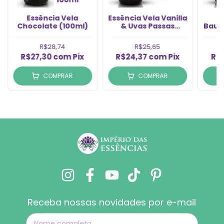
Essência Vela
Essência Vela Vanilla
E
Chocolate (100ml)
& Uvas Passas
Baun
(100ml)
R$28,74
R$25,65
R$27,30
com
Pix
R$24,37
com
Pix
R$
COMPRAR
COMPRAR
Receba nossas novidades por e-mail