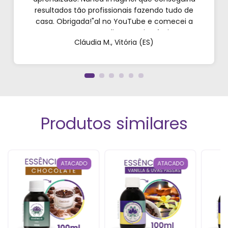
resultados tão profissionais fazendo tudo de
casa. Obrigada!"al no YouTube e comecei a
testar em casa. As dicas são incríveis e os
Cláudia M., Vitória (ES)
produtos são exatamente como mostram nos
vídeos. Estou viciado em criar meu próprios
perfumes!”
Produtos similares
ATACADO
ATACADO