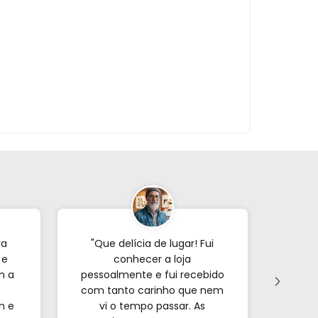
ra
"Que delícia de lugar! Fui
"Já p
 e
conhecer a loja
veze
m a
pessoalmente e fui recebido
com tanto carinho que nem
forne
m e
vi o tempo passar. As
s