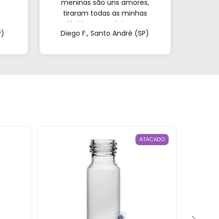
meninas são uns amores,
encon
tiraram todas as minhas
e o
a.
dúvidas e me deixaram
mui
P)
Diego F., Santo André (SP)
Mar
super à vontade. É
pa
impossível sair de lá de
confi
mãos vazias!"
ATACADO