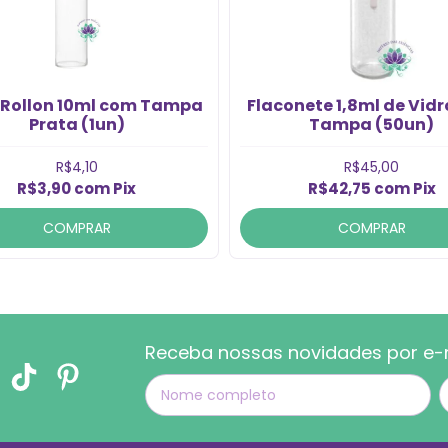
 Rollon 10ml com Tampa
Flaconete 1,8ml de Vid
Prata (1un)
Tampa (50un)
R$4,10
R$45,00
R$3,90
com
Pix
R$42,75
com
Pix
COMPRAR
COMPRAR
Receba nossas novidades por e-