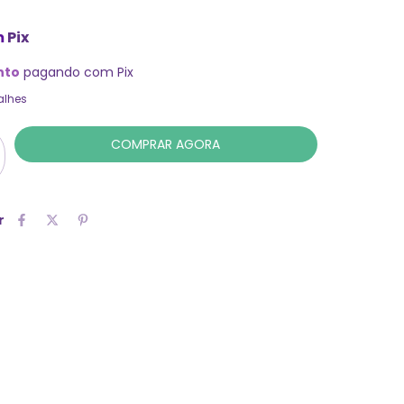
m
Pix
nto
pagando com Pix
alhes
r