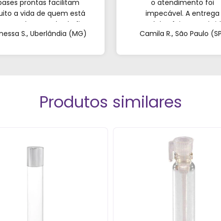
bases prontas facilitam
o atendimento foi
ito a vida de quem est
impecável. A entrega
eçando; o resultado fica
também foi super rápid
nessa S., Uberlândia (MG)
Camila R., São Paulo (S
incrível. Sem contar o
Recomendo de olhos
endimento pelo WhatsApp
fechados!”
ue foi super atencioso e
tirou todas as minhas
dúvidas."
Produtos similares