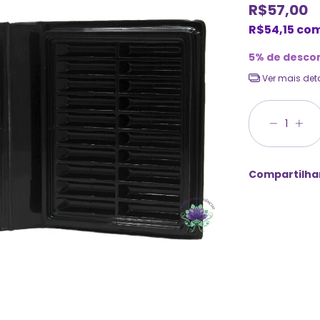
R$57,00
R$54,15
co
5% de desco
Ver mais det
Compartilha