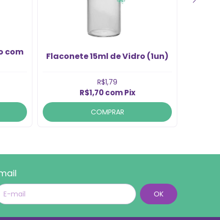
ro com
Tam
Flaconete 15ml de Vidro (1un)
Fla
R$1,79
R$1,70
com
Pix
COMPRAR
mail