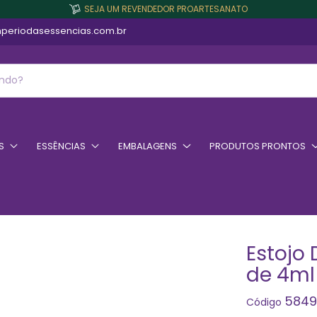
SEJA UM REVENDEDOR PROARTESANATO
periodasessencias.com.br
S
ESSÊNCIAS
EMBALAGENS
PRODUTOS PRONTOS
Estojo
de 4ml
5849
Código