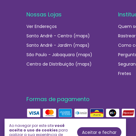
Nossas Lojas
Institu
Ver Endereços
Quem s
Santo André - Centro (maps)
Rastrear
Santo André - Jardim (maps)
Como c
São Paulo - Jabaquara (maps)
Pergunt
Centro de Distribuição (maps)
Seguran
Fretes
Formas de pagamento
Ao navegar por este site
você
aceita o uso de cookies
para
Aceitar e fechar
agilizar a sua experiência de