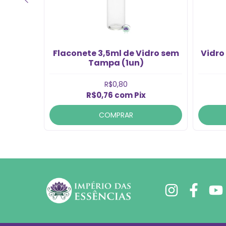
Flaconete 3,5ml de Vidro sem
Vidro
0un)
Tampa (1un)
R$0,80
R$0,76
com
Pix
COMPRAR