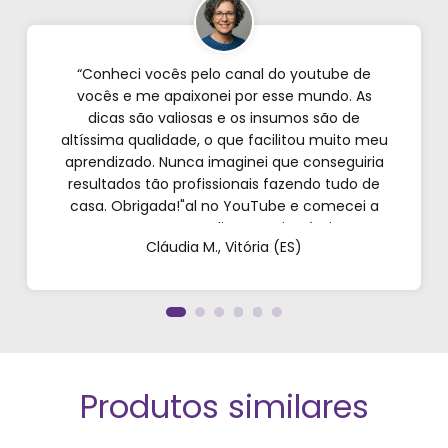
“Conheci vocês pelo canal do youtube de
vocês e me apaixonei por esse mundo. As
dicas são valiosas e os insumos são de
altíssima qualidade, o que facilitou muito meu
aprendizado. Nunca imaginei que conseguiria
resultados tão profissionais fazendo tudo de
casa. Obrigada!"al no YouTube e comecei a
testar em casa. As dicas são incríveis e os
Cláudia M., Vitória (ES)
produtos são exatamente como mostram nos
vídeos. Estou viciado em criar meu próprios
perfumes!”
Produtos similares