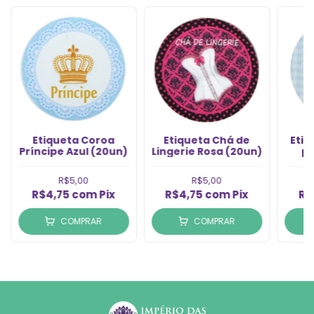
Etiqueta Coroa
Etiqueta Chá de
Etiq
Príncipe Azul (20un)
Lingerie Rosa (20un)
pe
Sa
R$5,00
R$5,00
R$4,75
com
Pix
R$4,75
com
Pix
R$
COMPRAR
COMPRAR