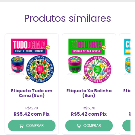
Produtos similares
Etiqueta Tudo em
Etiqueta Xo Bolinha
Etiq
Cima (8un)
(8un)
R$5,70
R$5,70
R$5,42
com
Pix
R$5,42
com
Pix
R$
COMPRAR
COMPRAR