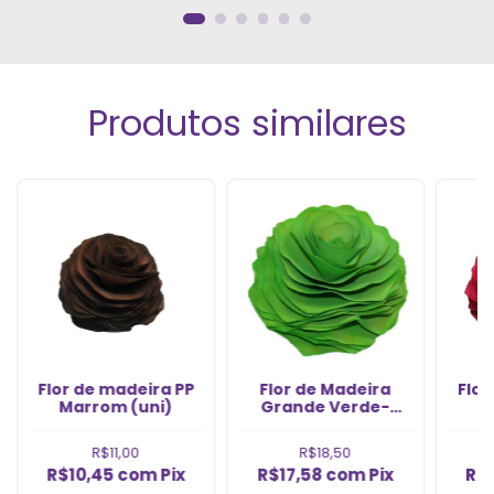
Produtos similares
Flor de madeira PP
Flor de Madeira
Flor
Marrom (uni)
Grande Verde-
Limão (uni)
R$11,00
R$18,50
R$10,45
com
Pix
R$17,58
com
Pix
R$