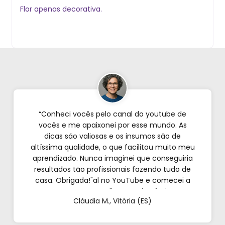
Flor apenas decorativa.
“Conheci vocês pelo canal do youtube de
vocês e me apaixonei por esse mundo. As
dicas são valiosas e os insumos são de
altíssima qualidade, o que facilitou muito meu
aprendizado. Nunca imaginei que conseguiria
resultados tão profissionais fazendo tudo de
casa. Obrigada!"al no YouTube e comecei a
testar em casa. As dicas são incríveis e os
Cláudia M., Vitória (ES)
produtos são exatamente como mostram nos
vídeos. Estou viciado em criar meu próprios
perfumes!”