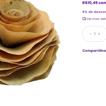
R$10,45
co
5% de desco
Ver mais det
Compartilha