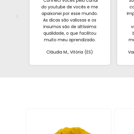
“Conheci vocês pelo canal
"So
do youtube de vocês e me
co
apaixonei por esse mundo.
Imp
As dicas são valiosas e os
insumos são de altíssima
v
qualidade, o que facilitou
muito meu aprendizado.
mu
Nunca imaginei que
com
Cláudia M., Vitória (ES)
Va
conseguiria resultados tão
profissionais fazendo tudo
at
de casa. Obrigada!"al no
q
YouTube e comecei a testar
em casa. As dicas são
incríveis e os produtos são
exatamente como mostram
nos vídeos. Estou viciado em
criar meu próprios
perfumes!”