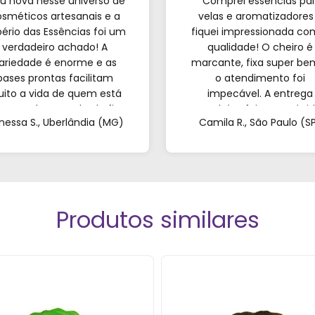
u nova nesse universo de
“Comprei essências pa
sméticos artesanais e a
velas e aromatizadores
ério das Essências foi um
fiquei impressionada co
verdadeiro achado! A
qualidade! O cheiro é
ariedade é enorme e as
marcante, fixa super be
bases prontas facilitam
o atendimento foi
ito a vida de quem est
impecável. A entrega
eçando; o resultado fica
também foi super rápid
nessa S., Uberlândia (MG)
Camila R., São Paulo (S
incrível. Sem contar o
Recomendo de olhos
endimento pelo WhatsApp
fechados!”
ue foi super atencioso e
tirou todas as minhas
dúvidas."
Produtos similares