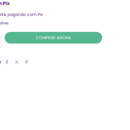
m
Pix
nto
pagando com Pix
alhes
r