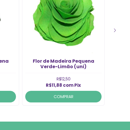
uena
Flor de Madeira Pequena
Flor 
Verde-Limão (uni)
R$12,50
R$11,88
com
Pix
COMPRAR