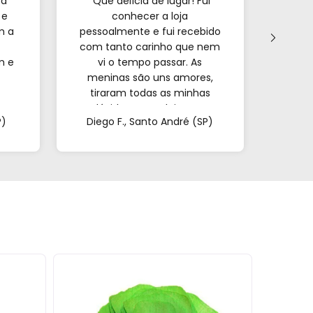
ra
"Que delícia de lugar! Fui
"Já p
 e
conhecer a loja
veze
m a
pessoalmente e fui recebido
com tanto carinho que nem
forne
m e
vi o tempo passar. As
s
meninas são uns amores,
encon
tiraram todas as minhas
e o
a.
dúvidas e me deixaram
mui
P)
Diego F., Santo André (SP)
Mar
super à vontade. É
pa
impossível sair de lá de
confi
mãos vazias!"