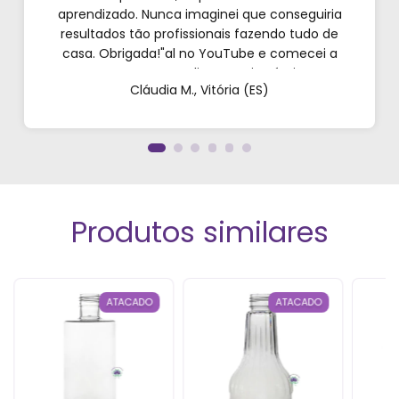
aprendizado. Nunca imaginei que conseguiria
resultados tão profissionais fazendo tudo de
casa. Obrigada!"al no YouTube e comecei a
testar em casa. As dicas são incríveis e os
Cláudia M., Vitória (ES)
produtos são exatamente como mostram nos
vídeos. Estou viciado em criar meu próprios
perfumes!”
Produtos similares
ATACADO
ATACADO