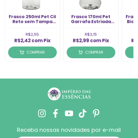
Frasco 250ml Pet Cil
Frasco 170ml Pet
Frasc
Reto sem Tampa
Garrafa Estriada
Bico
Rosca 24/415 (1un)
sem Tampa Rosca
sem
24/410 (1un)
2
R$2,55
R$3,15
R$2,42
com
Pix
R$2,99
com
Pix
R$
COMPRAR
COMPRAR
Receba nossas novidades por e-mail