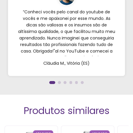
“Conheci vocês pelo canal do youtube de
vocês e me apaixonei por esse mundo. As
dicas são valiosas e os insumos são de
altíssima qualidade, o que facilitou muito meu
aprendizado. Nunca imaginei que conseguiria
resultados tão profissionais fazendo tudo de
casa. Obrigada!"al no YouTube e comecei a
testar em casa. As dicas são incríveis e os
Cláudia M., Vitória (ES)
produtos são exatamente como mostram nos
vídeos. Estou viciado em criar meu próprios
perfumes!”
Produtos similares