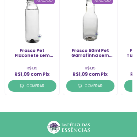
ATACADO
ATACADO
Frasco Pet
Frasco 50ml Pet
Fr
Flaconete sem
Garrafinha sem
Tul
Tampa 20ml Rosca
Tampa Rosca 20/410
Rosc
20/410 (1Un)
(1un)
R$1,15
R$1,15
R$1,09
com
Pix
R$1,09
com
Pix
R$
COMPRAR
COMPRAR