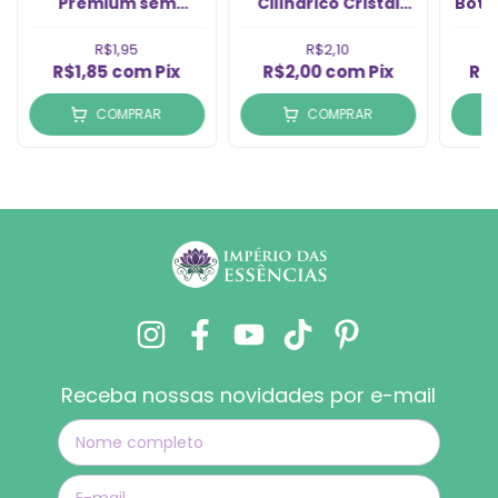
Premium sem
Cilíndrico Cristal
Botâ
Tampa Rosca 28/410
sem Tampa Rosca
(1un)
28/410 (1un)
R$1,95
R$2,10
R$1,85
com
Pix
R$2,00
com
Pix
R$
COMPRAR
COMPRAR
Receba nossas novidades por e-mail