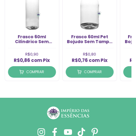
Frasco 60ml
Frasco 60ml Pet
Fra
Cilíndrico Sem
Bojudo Sem Tampa
Boj
Tampa Rosca 20/410
24/410 (1un)
Rosc
(1un)
R$0,90
R$0,80
R$0,86
com
Pix
R$0,76
com
Pix
R$
COMPRAR
COMPRAR