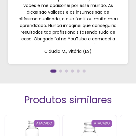
vocês e me apaixonei por esse mundo. As
dicas são valiosas e os insumos são de
altíssima qualidade, o que facilitou muito meu
aprendizado. Nunca imaginei que conseguiria
resultados tão profissionais fazendo tudo de
casa. Obrigada!"al no YouTube e comecei a
testar em casa. As dicas são incríveis e os
Cláudia M., Vitória (ES)
produtos são exatamente como mostram nos
vídeos. Estou viciado em criar meu próprios
perfumes!”
Produtos similares
ATACADO
ATACADO