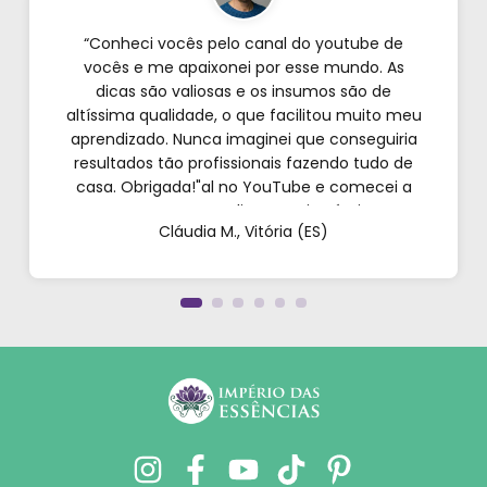
“Conheci vocês pelo canal do youtube de
vocês e me apaixonei por esse mundo. As
dicas são valiosas e os insumos são de
altíssima qualidade, o que facilitou muito meu
aprendizado. Nunca imaginei que conseguiria
resultados tão profissionais fazendo tudo de
casa. Obrigada!"al no YouTube e comecei a
testar em casa. As dicas são incríveis e os
Cláudia M., Vitória (ES)
produtos são exatamente como mostram nos
vídeos. Estou viciado em criar meu próprios
perfumes!”