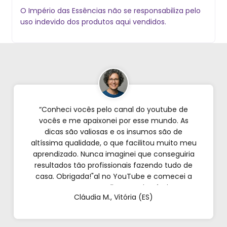
O Império das Essências não se responsabiliza pelo
uso indevido dos produtos aqui vendidos.
“Conheci vocês pelo canal do youtube de
vocês e me apaixonei por esse mundo. As
dicas são valiosas e os insumos são de
altíssima qualidade, o que facilitou muito meu
aprendizado. Nunca imaginei que conseguiria
resultados tão profissionais fazendo tudo de
casa. Obrigada!"al no YouTube e comecei a
testar em casa. As dicas são incríveis e os
Cláudia M., Vitória (ES)
produtos são exatamente como mostram nos
vídeos. Estou viciado em criar meu próprios
perfumes!”