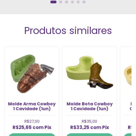
Produtos similares
Molde Arma Cowboy
Molde Bota Cowboy
Mo
1 Cavidade (1un)
1 Cavidade (1un)
Ca
R$27,00
R$35,00
R$25,65
com
Pix
R$33,25
com
Pix
R$