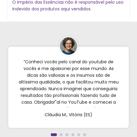
O Império das Essências não é responsável pelo uso
indevido dos produtos aqui vendidos.
“Conheci vocês pelo canal do youtube de
vocês e me apaixonei por esse mundo. As
dicas são valiosas e os insumos são de
altíssima qualidade, o que facilitou muito meu
aprendizado. Nunca imaginei que conseguiria
resultados tão profissionais fazendo tudo de
casa. Obrigada!"al no YouTube e comecei a
testar em casa. As dicas são incríveis e os
Cláudia M., Vitória (ES)
produtos são exatamente como mostram nos
vídeos. Estou viciado em criar meu próprios
perfumes!”