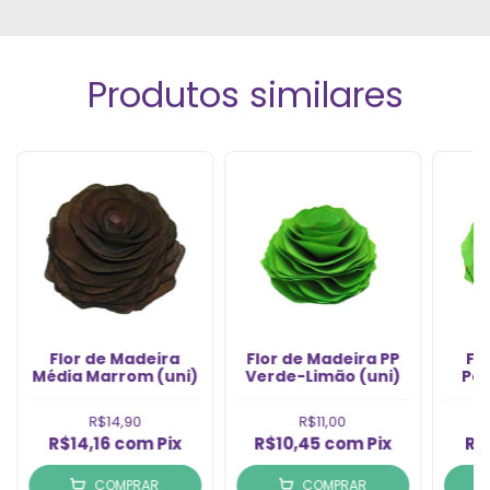
Produtos similares
Flor de Madeira
Flor de Madeira PP
Fl
Média Marrom (uni)
Verde-Limão (uni)
Pe
R$14,90
R$11,00
R$14,16
com
Pix
R$10,45
com
Pix
R$
COMPRAR
COMPRAR