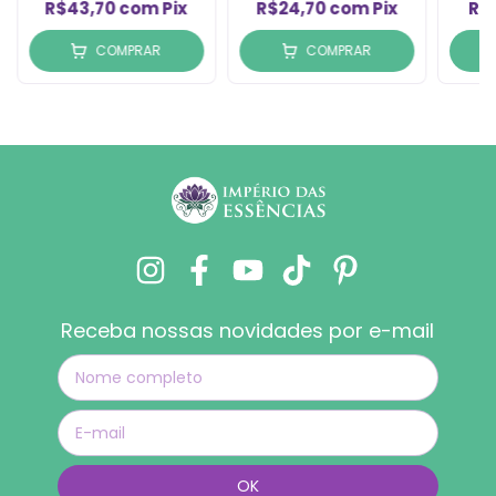
R$43,70
com
Pix
R$24,70
com
Pix
R$
COMPRAR
COMPRAR
Receba nossas novidades por e-mail