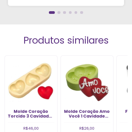
vídeos. Estou viciado em criar meu próprios
perfumes!”
Produtos similares
Molde Coração
Molde Coração Amo
Fô
Torcido 3 Cavidades
Você 1 Cavidade
1
(1un)
(1un)
R$46,00
R$26,00