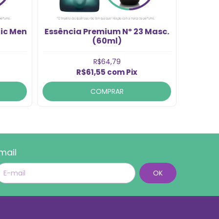
ic Men
Essência Premium Nº 23 Masc.
Essênc
)
(60ml)
R$64,79
R$61,55
com
Pix
COMPRAR
mail