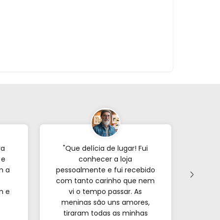
ra
"Que delícia de lugar! Fui
"Já p
 e
conhecer a loja
veze
m a
pessoalmente e fui recebido
com tanto carinho que nem
forne
m e
vi o tempo passar. As
s
meninas são uns amores,
encon
tiraram todas as minhas
e o