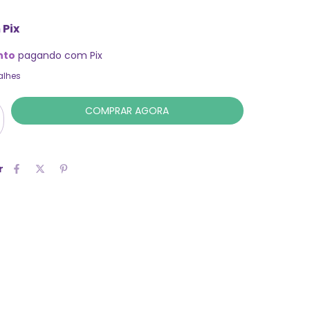
m
Pix
nto
pagando com Pix
alhes
r