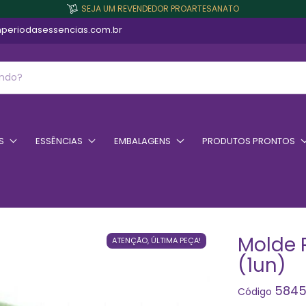
SEJA UM REVENDEDOR PROARTESANATO
periodasessencias.com.br
S
ESSÊNCIAS
EMBALAGENS
PRODUTOS PRONTOS
Molde 
ATENÇÃO, ÚLTIMA PEÇA!
(1un)
584
Código