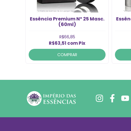
x Motinn
Essência Premium Nº 25 Masc.
Essên
l)
(60ml)
R$66,85
R$63,51
com
Pix
COMPRAR