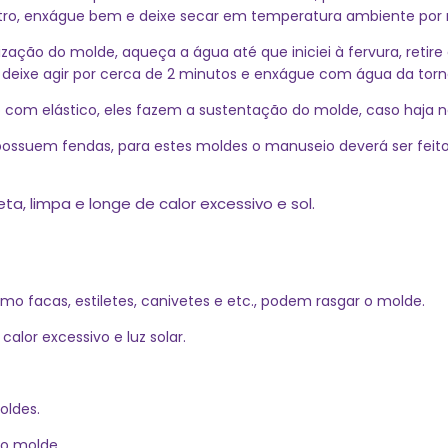
ro, enxágue bem e deixe secar em temperatura ambiente por n
zação do molde, aqueça a água até que iniciei à fervura, retire
, deixe agir por cerca de 2 minutos e enxágue com água da tor
 com elástico, eles fazem a sustentação do molde, caso haja ne
possuem fendas, para estes moldes o manuseio deverá ser feit
ta, limpa e longe de calor
excessivo e sol.
mo facas, estiletes, canivetes e etc., podem rasgar o molde.
alor excessivo e luz solar.
oldes.
o molde.