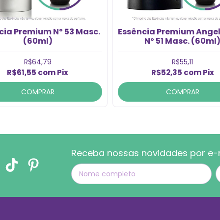
cia Premium Nº 53 Masc.
Essência Premium Angel
(60ml)
Nº 51 Masc. (60ml
R$64,79
R$55,11
R$61,55
com
Pix
R$52,35
com
Pix
COMPRAR
COMPRAR
Receba nossas novidades por e-