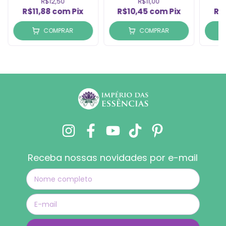
R$12,50
R$11,00
R$11,88
com
Pix
R$10,45
com
Pix
R$
COMPRAR
COMPRAR
Receba nossas novidades por e-mail