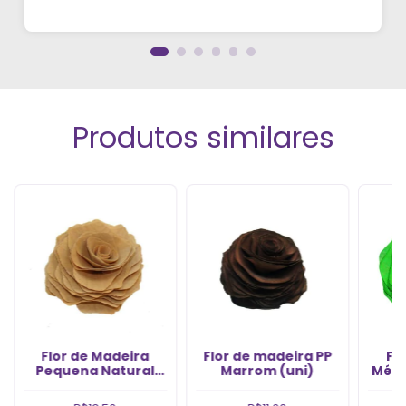
vídeos. Estou viciado em criar meu próprios
perfumes!”
Produtos similares
Flor de Madeira
Flor de madeira PP
Fl
Pequena Natural
Marrom (uni)
Médi
(uni)