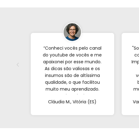
“Conheci vocês pelo canal
"So
do youtube de vocês e me
co
apaixonei por esse mundo.
Imp
As dicas são valiosas e os
insumos são de altíssima
v
qualidade, o que facilitou
muito meu aprendizado.
mu
Nunca imaginei que
com
Cláudia M., Vitória (ES)
Va
conseguiria resultados tão
profissionais fazendo tudo
at
de casa. Obrigada!"al no
q
YouTube e comecei a testar
em casa. As dicas são
incríveis e os produtos são