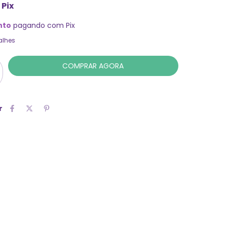
Pix
nto
pagando com Pix
alhes
r