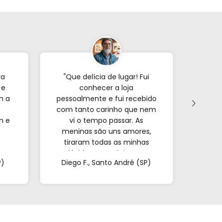
ra
"Que delícia de lugar! Fui
"Já p
 e
conhecer a loja
veze
m a
pessoalmente e fui recebido
com tanto carinho que nem
forne
m e
vi o tempo passar. As
s
meninas são uns amores,
encon
tiraram todas as minhas
e o
a.
dúvidas e me deixaram
mui
P)
Diego F., Santo André (SP)
Mar
super à vontade. É
pa
impossível sair de lá de
confi
mãos vazias!"