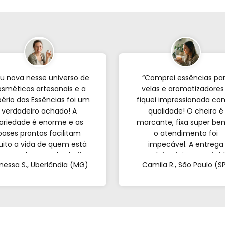
u nova nesse universo de
“Comprei essências pa
sméticos artesanais e a
velas e aromatizadores
ério das Essências foi um
fiquei impressionada co
verdadeiro achado! A
qualidade! O cheiro é
ariedade é enorme e as
marcante, fixa super be
bases prontas facilitam
o atendimento foi
ito a vida de quem est
impecável. A entrega
eçando; o resultado fica
também foi super rápid
nessa S., Uberlândia (MG)
Camila R., São Paulo (S
incrível. Sem contar o
Recomendo de olhos
endimento pelo WhatsApp
fechados!”
ue foi super atencioso e
tirou todas as minhas
dúvidas."