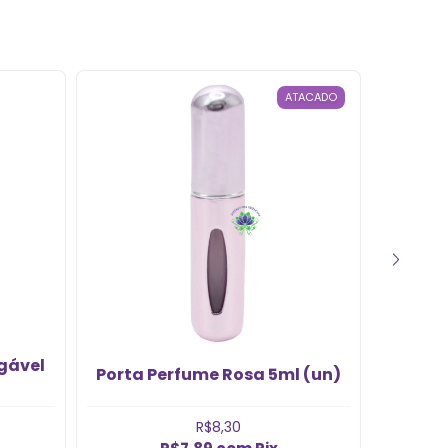
ATACADO
gável
Port
Porta Perfume Rosa 5ml (un)
Válvu
R$8,30