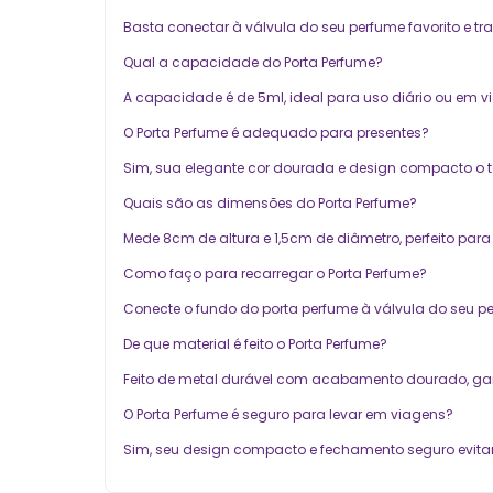
Basta conectar à válvula do seu perfume favorito e trans
Qual a capacidade do Porta Perfume?
A capacidade é de 5ml, ideal para uso diário ou em v
O Porta Perfume é adequado para presentes?
Sim, sua elegante cor dourada e design compacto o t
Quais são as dimensões do Porta Perfume?
Mede 8cm de altura e 1,5cm de diâmetro, perfeito para 
Como faço para recarregar o Porta Perfume?
Conecte o fundo do porta perfume à válvula do seu perf
De que material é feito o Porta Perfume?
Feito de metal durável com acabamento dourado, gara
O Porta Perfume é seguro para levar em viagens?
Sim, seu design compacto e fechamento seguro evita