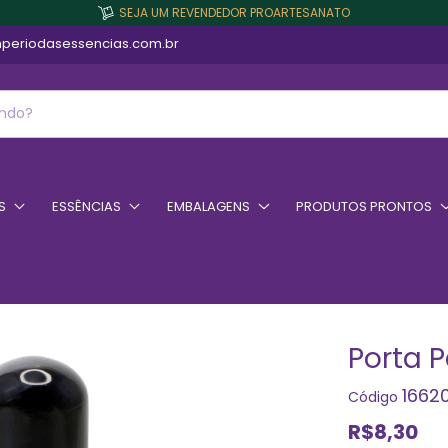
SEJA UM REVENDEDOR PROARTESANATO
periodasessencias.com.br
S
ESSÊNCIAS
EMBALAGENS
PRODUTOS PRONTOS
Porta 
1662
Código
R$8,30