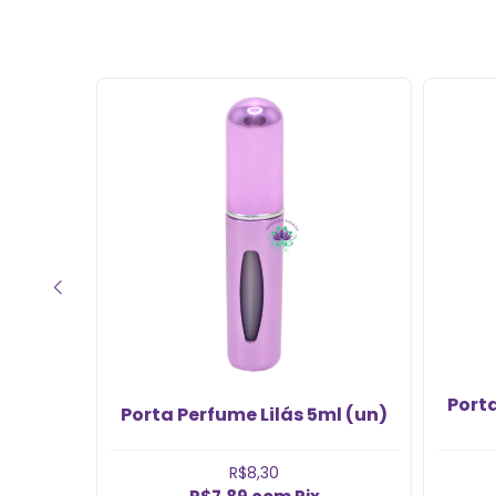
exatamente como mostram
nos vídeos. Estou viciado em
criar meu próprios
perfumes!”
lho 5ml
Port
Porta Perfume Lilás 5ml (un)
R$8,30