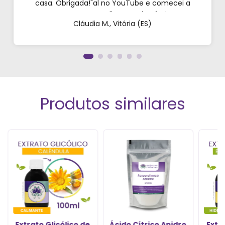
casa. Obrigada!"al no YouTube e comecei a
testar em casa. As dicas são incríveis e os
Cláudia M., Vitória (ES)
produtos são exatamente como mostram nos
vídeos. Estou viciado em criar meu próprios
perfumes!”
Produtos similares
Extrato Glicólico de
Ácido Cítrico Anidro
Extr