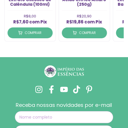
aína
Calêndula (100ml)
(250g)
Babo
R$8,00
R$20,90
R$7,60
com
Pix
R$19,86
com
Pix
R$
COMPRAR
COMPRAR
Receba nossas novidades por e-mail