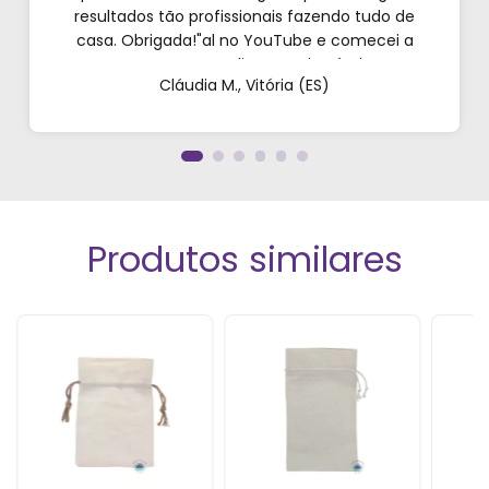
resultados tão profissionais fazendo tudo de
casa. Obrigada!"al no YouTube e comecei a
testar em casa. As dicas são incríveis e os
Cláudia M., Vitória (ES)
produtos são exatamente como mostram nos
vídeos. Estou viciado em criar meu próprios
perfumes!”
Produtos similares