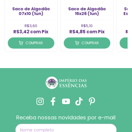
Saco de Algodão
Saco de Algodão
Sac
07x10 (1un)
15x26 (1un)
Est
R$3,60
R$5,10
R$3,42
com
Pix
R$4,85
com
Pix
R$
COMPRAR
COMPRAR
Receba nossas novidades por e-mail