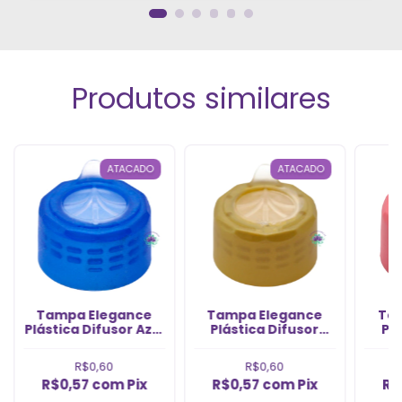
Produtos similares
ATACADO
ATACADO
Tampa Elegance
Tampa Elegance
Ta
Plástica Difusor Azul
Plástica Difusor
Plá
Rosca 28/410 (1Un)
Ouro Rosca 28/410
Ros
(1Un)
R$0,60
R$0,60
R$0,57
com
Pix
R$0,57
com
Pix
R$