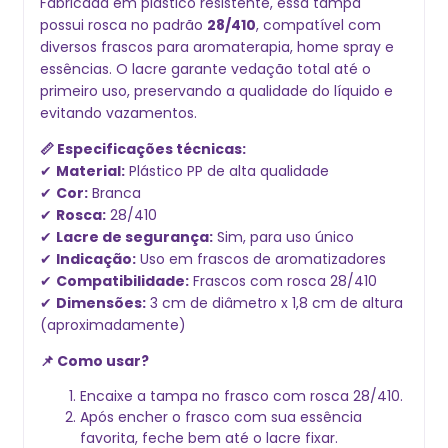
Fabricada em plástico resistente, essa tampa
possui rosca no padrão
28/410
, compatível com
diversos frascos para aromaterapia, home spray e
essências. O lacre garante vedação total até o
primeiro uso, preservando a qualidade do líquido e
evitando vazamentos.
📏 Especificações técnicas:
✔
Material:
Plástico PP de alta qualidade
✔
Cor:
Branca
✔
Rosca:
28/410
✔
Lacre de segurança:
Sim, para uso único
✔
Indicação:
Uso em frascos de aromatizadores
✔
Compatibilidade:
Frascos com rosca 28/410
✔
Dimensões:
3 cm de diâmetro x 1,8 cm de altura
(aproximadamente)
📌 Como usar?
Encaixe a tampa no frasco com rosca 28/410.
Após encher o frasco com sua essência
favorita, feche bem até o lacre fixar.