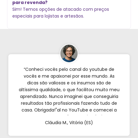
para revenda?
Sim! Temos opções de atacado com preços
especiais para lojistas e artesãos.
“Conheci vocês pelo canal do youtube de
vocês e me apaixonei por esse mundo. As
dicas são valiosas e os insumos são de
altíssima qualidade, o que facilitou muito meu
aprendizado. Nunca imaginei que conseguiria
resultados tão profissionais fazendo tudo de
casa. Obrigada!"al no YouTube e comecei a
testar em casa. As dicas são incríveis e os
Cláudia M., Vitória (ES)
produtos são exatamente como mostram nos
vídeos. Estou viciado em criar meu próprios
perfumes!”