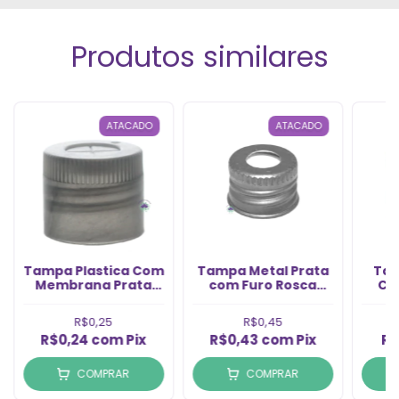
Produtos similares
ATACADO
ATACADO
Tampa Plastica Com
Tampa Metal Prata
Tam
Membrana Prata
com Furo Rosca
Co
Rosca 18/415 (1un)
18/410 (1un)
R$0,25
R$0,45
R$0,24
com
Pix
R$0,43
com
Pix
R$
COMPRAR
COMPRAR