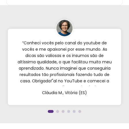
“Conheci vocês pelo canal do youtube de
vocês e me apaixonei por esse mundo. As
dicas são valiosas e os insumos são de
altíssima qualidade, o que facilitou muito meu
aprendizado. Nunca imaginei que conseguiria
resultados tão profissionais fazendo tudo de
casa. Obrigada!"al no YouTube e comecei a
testar em casa. As dicas são incríveis e os
Cláudia M., Vitória (ES)
produtos são exatamente como mostram nos
vídeos. Estou viciado em criar meu próprios
perfumes!”