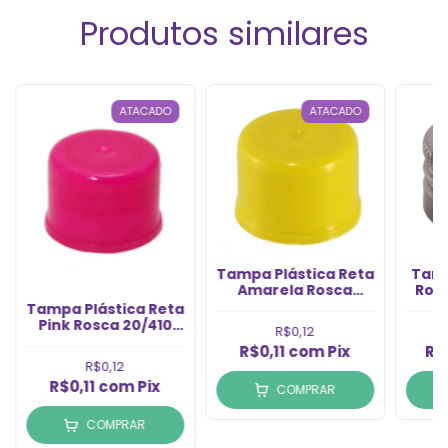
Produtos similares
ATACADO
ATACADO
Tampa Plástica Reta
Tamp
Amarela Rosca
Rosc
20/410 (1un)
Tampa Plástica Reta
Pink Rosca 20/410
R$0,12
(1un)
R$0,11
com
Pix
R$
R$0,12
R$0,11
com
Pix
COMPRAR
COMPRAR