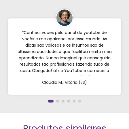
“Conheci vocês pelo canal do youtube de
vocês e me apaixonei por esse mundo. As
dicas são valiosas e os insumos são de
altíssima qualidade, o que facilitou muito meu
aprendizado. Nunca imaginei que conseguiria
resultados tão profissionais fazendo tudo de
casa. Obrigada!"al no YouTube e comecei a
testar em casa. As dicas são incríveis e os
Cláudia M., Vitória (ES)
produtos são exatamente como mostram nos
vídeos. Estou viciado em criar meu próprios
perfumes!”
Produtos similares