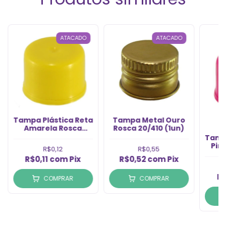
ATACADO
ATACADO
Tampa Plástica Reta
Tampa Metal Ouro
Amarela Rosca
Rosca 20/410 (1un)
20/410 (1un)
Tamp
Pin
R$0,12
R$0,55
R$0,11
com
Pix
R$0,52
com
Pix
R$
COMPRAR
COMPRAR