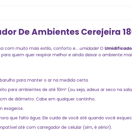
ador De Ambientes Cerejeira 18
a com muito mais estilo, conforto e...
umidade
! O
Umidificado
ica para quem quer respirar melhor e ainda deixar o ambiente m
 barulho para manter o ar na medida certa.
eito para ambientes de até 10m² (ou seja, adeus ar seco na sala, 
9,5cm de diâmetro. Cabe em qualquer cantinho.
m exageros.
hora que falta água. Ele cuida de você até quando você esquec
mpatível até com carregador de celular (sim, é sério!).