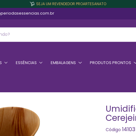
SEJA UM REVENDEDOR PROARTESANATO
periodasessencias.com.br
S
ESSÊNCIAS
EMBALAGENS
PRODUTOS PRONTOS
Umidif
Cerejei
14103
Código