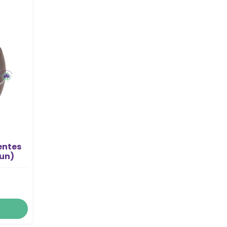
entes
un)