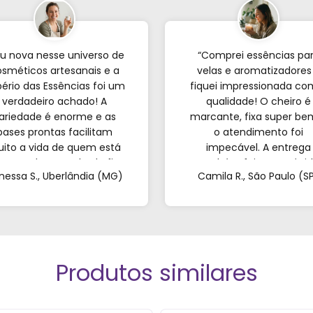
u nova nesse universo de
“Comprei essências pa
sméticos artesanais e a
velas e aromatizadores
ério das Essências foi um
fiquei impressionada co
verdadeiro achado! A
qualidade! O cheiro é
ariedade é enorme e as
marcante, fixa super be
bases prontas facilitam
o atendimento foi
ito a vida de quem est
impecável. A entrega
eçando; o resultado fica
também foi super rápid
nessa S., Uberlândia (MG)
Camila R., São Paulo (S
incrível. Sem contar o
Recomendo de olhos
endimento pelo WhatsApp
fechados!”
ue foi super atencioso e
tirou todas as minhas
dúvidas."
Produtos similares