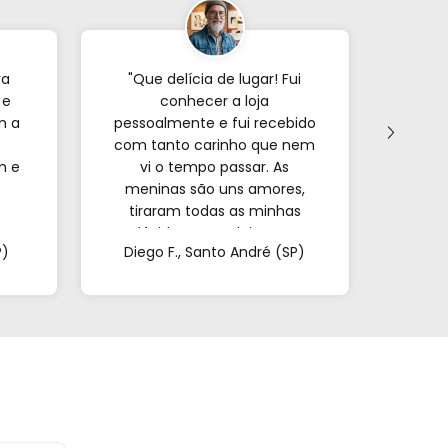
ra
"Que delícia de lugar! Fui
"Já p
 e
conhecer a loja
veze
m a
pessoalmente e fui recebido
com tanto carinho que nem
forne
m e
vi o tempo passar. As
s
meninas são uns amores,
encon
tiraram todas as minhas
e o
a.
dúvidas e me deixaram
mui
P)
Diego F., Santo André (SP)
Mar
super à vontade. É
pa
impossível sair de lá de
confi
mãos vazias!"