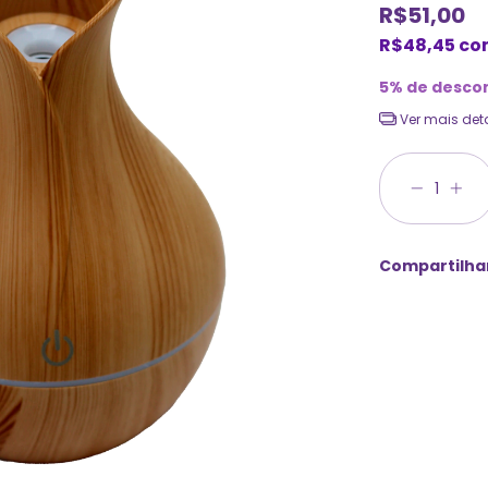
R$51,00
R$48,45
co
5% de desco
Ver mais det
Compartilha