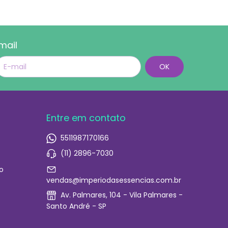
mail
Entre em contato
5511987170166
(11) 2896-7030
o
vendas@imperiodasessencias.com.br
Av. Palmares, 104 - Vila Palmares -
Santo André - SP