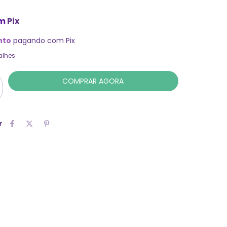
m
Pix
nto
pagando com Pix
alhes
r