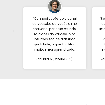
“Conheci vocês pelo canal
"So
do youtube de vocês e me
co
apaixonei por esse mundo.
Imp
As dicas são valiosas e os
insumos são de altíssima
v
qualidade, o que facilitou
muito meu aprendizado.
mu
Nunca imaginei que
com
Cláudia M., Vitória (ES)
Va
conseguiria resultados tão
profissionais fazendo tudo
at
de casa. Obrigada!"al no
q
YouTube e comecei a testar
em casa. As dicas são
incríveis e os produtos são
exatamente como mostram
nos vídeos. Estou viciado em
criar meu próprios