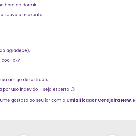
a hora de dormir.
me suave e relaxante.
ada agradece).
lcool, ok?
 seu amigo desastrado.
a por uso indevido – seja esperto 😉
fume gostoso ao seu lar com o
Umidificador Cerejeira New
. 