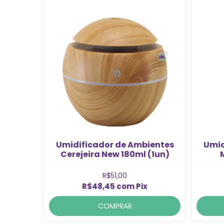
perfumes!”
Umidificador de Ambientes
Umid
Cerejeira New 180ml (1un)
R$51,00
R$48,45
com
Pix
COMPRAR