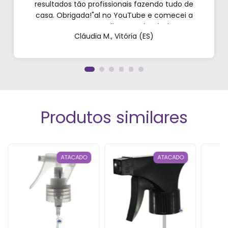
resultados tão profissionais fazendo tudo de
casa. Obrigada!"al no YouTube e comecei a
testar em casa. As dicas são incríveis e os
Cláudia M., Vitória (ES)
produtos são exatamente como mostram nos
vídeos. Estou viciado em criar meu próprios
perfumes!”
Produtos similares
ATACADO
ATACADO