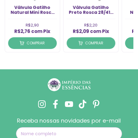
Válvula Gatilho
Válvula Gatilho
V
Natural Mini Rosca
Preto Rosca 28/410
Nat
28/410 (1un)
(1un)
Rosc
R$2,90
R$2,20
R$2,76
com
Pix
R$2,09
com
Pix
R$
COMPRAR
COMPRAR
Receba nossas novidades por e-mail