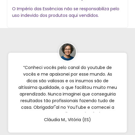
O Império das Essências não se responsabiliza pelo
uso indevido dos produtos aqui vendidos.
“Conheci vocês pelo canal do youtube de
vocês e me apaixonei por esse mundo. As
dicas são valiosas e os insumos são de
altíssima qualidade, o que facilitou muito meu
aprendizado. Nunca imaginei que conseguiria
resultados tão profissionais fazendo tudo de
casa. Obrigada!"al no YouTube e comecei a
testar em casa. As dicas são incríveis e os
Cláudia M., Vitória (ES)
produtos são exatamente como mostram nos
vídeos. Estou viciado em criar meu próprios
perfumes!”