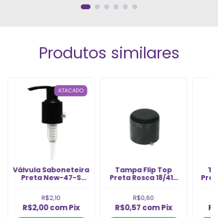
Produtos similares
ATACADO
Válvula Saboneteira
Tampa Flip Top
Ta
Preta New-47-S
Preta Rosca 18/410
Pret
Rosca 24/415 (1un)
(1un)
R$2,10
R$0,60
R$2,00
com
Pix
R$0,57
com
Pix
R$