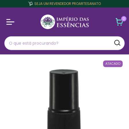
SEJA UM REVENDEDOR PROARTESANATO
0
ATACADO