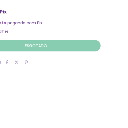
Pix
nto
pagando com Pix
alhes
r