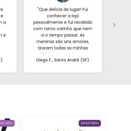
ra
"Que delícia de lugar! Fui
"Já p
 e
conhecer a loja
veze
m a
pessoalmente e fui recebido
com tanto carinho que nem
forne
m e
vi o tempo passar. As
s
meninas são uns amores,
encon
tiraram todas as minhas
e o
a.
dúvidas e me deixaram
mui
P)
Diego F., Santo André (SP)
Mar
super à vontade. É
pa
impossível sair de lá de
confi
mãos vazias!"
TACADO
ESGOTADO