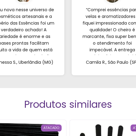
u nova nesse universo de
“Comprei essências pa
sméticos artesanais e a
velas e aromatizadores
ério das Essências foi um
fiquei impressionada co
verdadeiro achado! A
qualidade! O cheiro é
ariedade é enorme e as
marcante, fixa super be
bases prontas facilitam
o atendimento foi
ito a vida de quem est
impecável. A entrega
eçando; o resultado fica
também foi super rápid
nessa S., Uberlândia (MG)
Camila R., São Paulo (S
incrível. Sem contar o
Recomendo de olhos
endimento pelo WhatsApp
fechados!”
ue foi super atencioso e
tirou todas as minhas
dúvidas."
Produtos similares
ATACADO
A