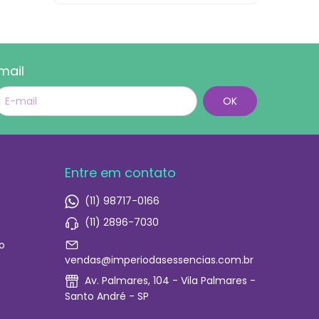
mail
Entre em contato
(11) 98717-0166
(11) 2896-7030
o
vendas@imperiodasessencias.com.br
Av. Palmares, 104 - Vila Palmares -
Santo André - SP