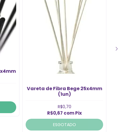
Var
50x4mm
Vareta de Fibra Bege 25x4mm
(1un)
R$0,70
R$0,67
com
Pix
ESGOTADO