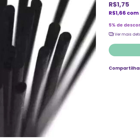
R$1,75
R$1,66
com
5% de desco
Ver mais det
Compartilha