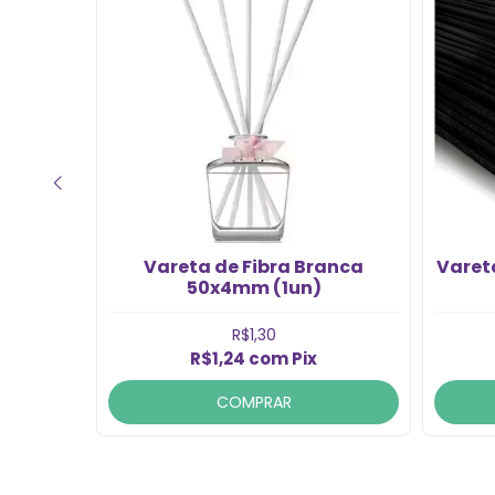
anca
Vareta de Fibra Branca
Varet
50x4mm (1un)
R$1,30
R$1,24
com
Pix
COMPRAR