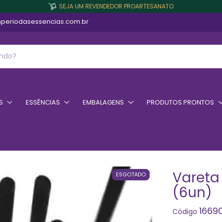
SEJA UM REVENDEDOR PROARTESANATO
periodasessencias.com.br
S
ESSÊNCIAS
EMBALAGENS
PRODUTOS PRONTOS
Vareta
ESGOTADO
(6un)
1669
Código