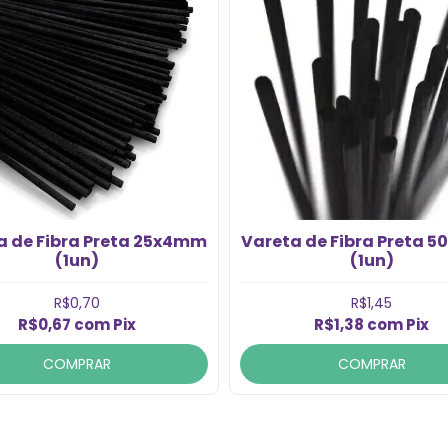
a de Fibra Preta 25x4mm
Vareta de Fibra Preta 
(1un)
(1un)
R$0,70
R$1,45
R$0,67
com
Pix
R$1,38
com
Pix
COMPRAR
COMPRAR