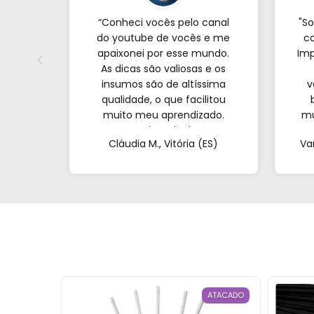
“Conheci vocês pelo canal
"So
do youtube de vocês e me
co
apaixonei por esse mundo.
Imp
As dicas são valiosas e os
insumos são de altíssima
v
qualidade, o que facilitou
muito meu aprendizado.
mu
Nunca imaginei que
com
Cláudia M., Vitória (ES)
Va
conseguiria resultados tão
profissionais fazendo tudo
at
de casa. Obrigada!"al no
q
YouTube e comecei a testar
em casa. As dicas são
incríveis e os produtos são
exatamente como mostram
nos vídeos. Estou viciado em
criar meu próprios
perfumes!”
ESGOTADO
ATACADO