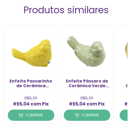
Produtos similares
Enfeite Passarinho
Enfeite Pássaro de
E
de Cerâmica
Cerâmica Verde
Ce
Amarelo (1un)
Bebê 7X5 (1un)
R$5,30
R$5,30
R$5,04
com
Pix
R$5,04
com
Pix
R$
COMPRAR
COMPRAR