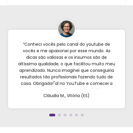
“Conheci vocês pelo canal do youtube de
vocês e me apaixonei por esse mundo. As
dicas são valiosas e os insumos são de
altíssima qualidade, o que facilitou muito meu
aprendizado. Nunca imaginei que conseguiria
resultados tão profissionais fazendo tudo de
casa. Obrigada!"al no YouTube e comecei a
testar em casa. As dicas são incríveis e os
Cláudia M., Vitória (ES)
produtos são exatamente como mostram nos
vídeos. Estou viciado em criar meu próprios
perfumes!”