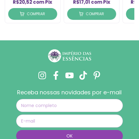
R$20,52
com
Pix
R$17,01
com
Pix
R$
COMPRAR
COMPRAR
Receba nossas novidades por e-mail