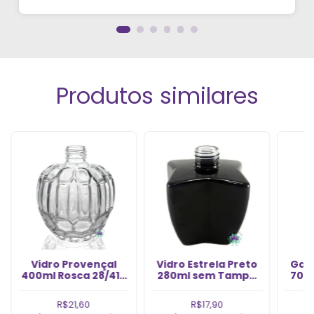
vídeos. Estou viciado em criar meu próprios
perfumes!”
Produtos similares
Vidro Provençal
Vidro Estrela Preto
Gar
400ml Rosca 28/410
280ml sem Tampa
700
(1un)
Rosca 28/410 (1un)
R$21,60
R$17,90