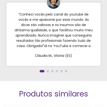
“Conheci vocês pelo canal do youtube de
vocês e me apaixonei por esse mundo. As
dicas são valiosas e os insumos são de
altíssima qualidade, o que facilitou muito meu
aprendizado. Nunca imaginei que conseguiria
resultados tão profissionais fazendo tudo de
casa. Obrigada!"al no YouTube e comecei a
testar em casa. As dicas são incríveis e os
Cláudia M., Vitória (ES)
produtos são exatamente como mostram nos
vídeos. Estou viciado em criar meu próprios
perfumes!”
Produtos similares