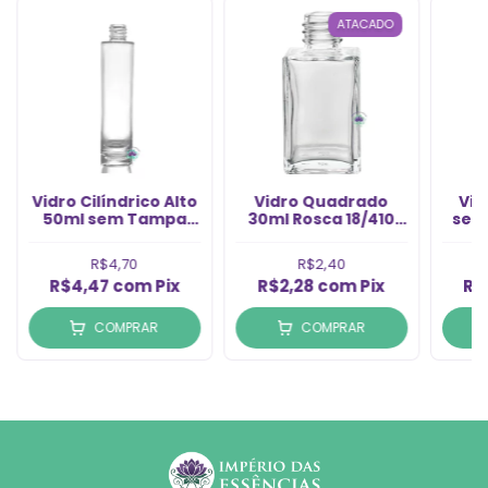
ATACADO
Vidro Cilíndrico Alto
Vidro Quadrado
Vid
50ml sem Tampa
30ml Rosca 18/410
sem
Rosca 18/410 (1un)
(1un)
R$4,70
R$2,40
R$4,47
com
Pix
R$2,28
com
Pix
R$
COMPRAR
COMPRAR