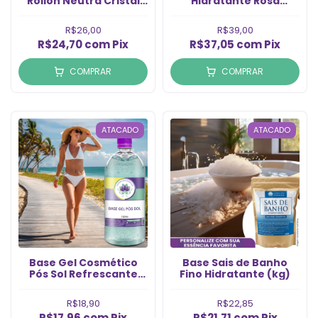
Rollon Neutra Cristal
Hidratante Rosa
(L)
Mosqueta 500ml (1Un)
R$26,00
R$39,00
R$24,70
com
Pix
R$37,05
com
Pix
COMPRAR
COMPRAR
ATACADO
ATACADO
Base Gel Cosmético
Base Sais de Banho
Pós Sol Refrescante
Fino Hidratante (kg)
(kg)
R$18,90
R$22,85
R$17,96
com
Pix
R$21,71
com
Pix