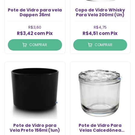
Pote de Vidro para vela
Copo de Vidro Whisky
Dappen 36ml
Para Vela 200ml (Un)
R$3,60
R$4,75
R$3,42
com
Pix
R$4,51
com
Pix
COMPRAR
COMPRAR
Pote de Vidro para
Pote de Vidro Para
Vela Preto 156ml (1un)
Velas Calcedônea
300ml com Tampa