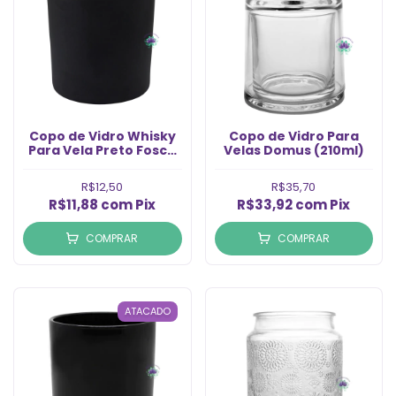
Copo de Vidro Whisky
Copo de Vidro Para
Para Vela Preto Fosco
Velas Domus (210ml)
265ml (1Un)
R$12,50
R$35,70
R$11,88
com
Pix
R$33,92
com
Pix
COMPRAR
COMPRAR
ATACADO