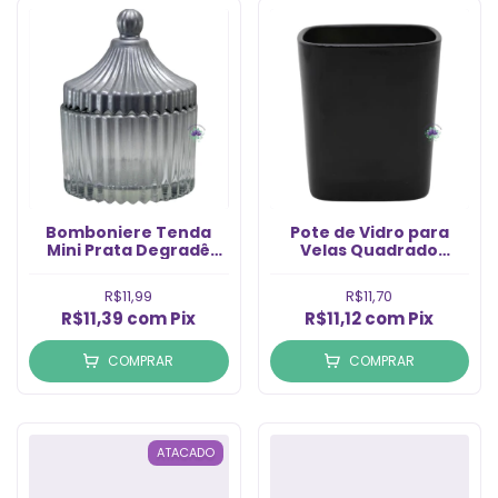
Bomboniere Tenda
Pote de Vidro para
Mini Prata Degradê
Velas Quadrado
6x9cm (1un)
Citrino Preto 200ml
(1un)
R$11,99
R$11,70
R$11,39
com
Pix
R$11,12
com
Pix
COMPRAR
COMPRAR
ATACADO