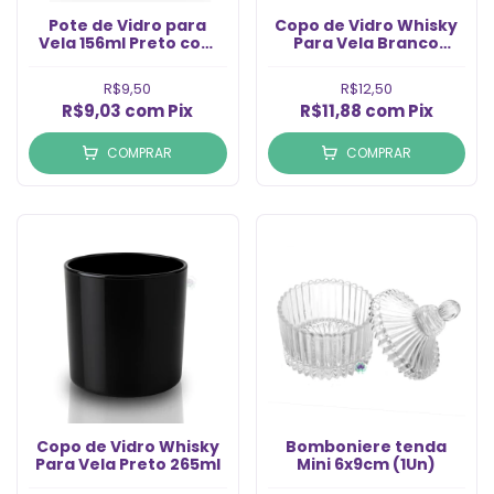
Pote de Vidro para
Copo de Vidro Whisky
Vela 156ml Preto com
Para Vela Branco
Rosé (1un)
265ml (1Un)
R$9,50
R$12,50
R$9,03
com
Pix
R$11,88
com
Pix
COMPRAR
COMPRAR
Copo de Vidro Whisky
Bomboniere tenda
Para Vela Preto 265ml
Mini 6x9cm (1Un)