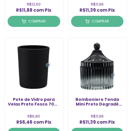
R$12,50
R$11,99
R$11,88
com
Pix
R$11,39
com
Pix
COMPRAR
COMPRAR
Pote de Vidro para
Bomboniere Tenda
Velas Preto Fosco 70ml
Mini Preto Degradê
(1un)
6x9cm (1un)
R$6,80
R$11,99
R$6,46
com
Pix
R$11,39
com
Pix