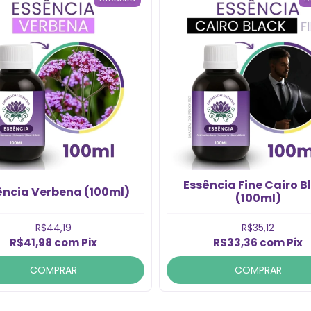
Essência Fine Cairo B
ência Verbena (100ml)
(100ml)
R$44,19
R$35,12
R$41,98
com
Pix
R$33,36
com
Pix
COMPRAR
COMPRAR