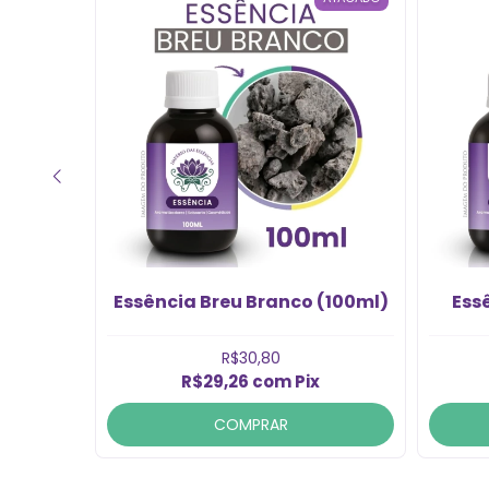
100ml)
Essência Breu Branco (100ml)
Ess
R$30,80
R$29,26
com
Pix
COMPRAR