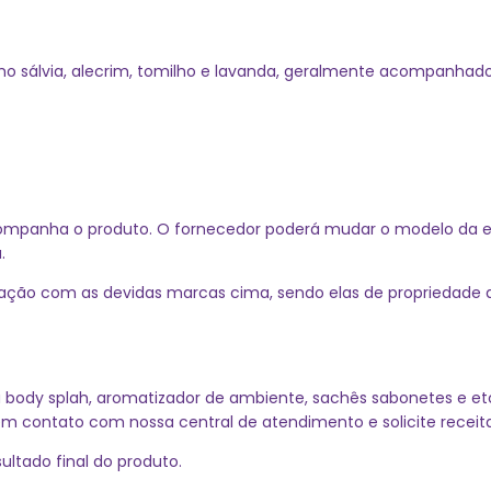
o sálvia, alecrim, tomilho e lavanda, geralmente acompanhados
companha o produto. O fornecedor poderá mudar o modelo da 
.
ação com as devidas marcas cima, sendo elas de propriedade
u body splah, aromatizador de ambiente, sachês sabonetes e et
em contato com nossa central de atendimento e solicite receita
ltado final do produto.