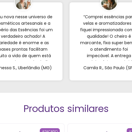
u nova nesse universo de
“Comprei essências pa
sméticos artesanais e a
velas e aromatizadores
ério das Essências foi um
fiquei impressionada co
verdadeiro achado! A
qualidade! O cheiro é
ariedade é enorme e as
marcante, fixa super be
bases prontas facilitam
o atendimento foi
ito a vida de quem est
impecável. A entrega
eçando; o resultado fica
também foi super rápid
nessa S., Uberlândia (MG)
Camila R., São Paulo (S
incrível. Sem contar o
Recomendo de olhos
endimento pelo WhatsApp
fechados!”
ue foi super atencioso e
tirou todas as minhas
dúvidas."
Produtos similares
ATACADO
A