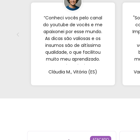
“Conheci vocês pelo canal
"So
do youtube de vocês e me
co
apaixonei por esse mundo.
Imp
As dicas são valiosas e os
insumos são de altíssima
v
qualidade, o que facilitou
muito meu aprendizado.
mu
Nunca imaginei que
com
Cláudia M., Vitória (ES)
Va
conseguiria resultados tão
profissionais fazendo tudo
at
de casa. Obrigada!"al no
q
YouTube e comecei a testar
em casa. As dicas são
incríveis e os produtos são
exatamente como mostram
nos vídeos. Estou viciado em
criar meu próprios
perfumes!”
ATACADO
ATACADO