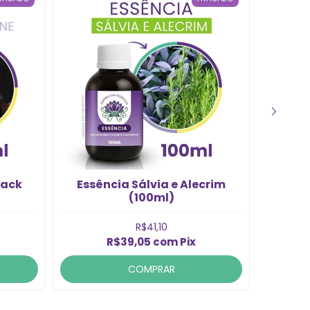
lack
Essência Sálvia e Alecrim
Ess
(100ml)
R$41,10
R$39,05
com
Pix
COMPRAR