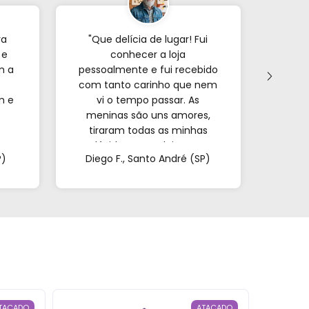
ra
"Que delícia de lugar! Fui
"Já p
 e
conhecer a loja
veze
m a
pessoalmente e fui recebido
com tanto carinho que nem
forne
m e
vi o tempo passar. As
s
meninas são uns amores,
encon
tiraram todas as minhas
e o
a.
dúvidas e me deixaram
mui
P)
Diego F., Santo André (SP)
Mar
super à vontade. É
pa
impossível sair de lá de
confi
mãos vazias!"
TACADO
ATACADO