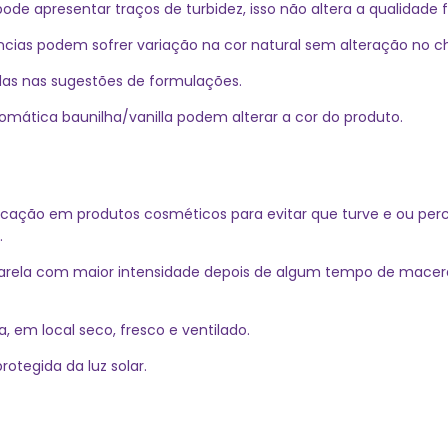
 apresentar traços de turbidez, isso não altera a qualidade fi
cias podem sofrer variação na cor natural sem alteração no ch
das nas sugestões de formulações.
ática baunilha/vanilla podem alterar a cor do produto.
icação em produtos cosméticos para evitar que turve e ou perca 
.
arela com maior intensidade depois de algum tempo de maceraç
 em local seco, fresco e ventilado.
otegida da luz solar.