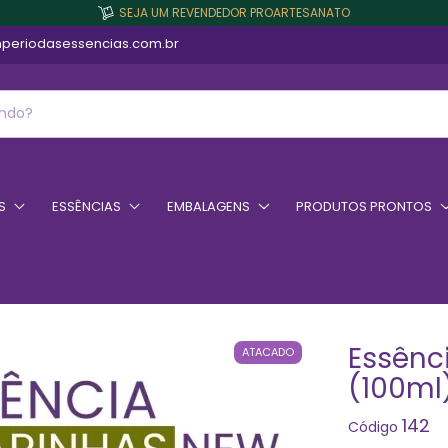
SEJA UM REVENDEDOR PROARTESANATO
periodasessencias.com.br
S
ESSÊNCIAS
EMBALAGENS
PRODUTOS PRONTOS
Essênc
ATACADO
(100ml
142
Código