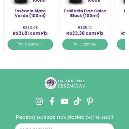
Essência Mate
Essência Fine Cairo
Es
Verde (100ml)
Black (100ml)
R$33,48
R$35,12
R$31,81
com
Pix
R$33,36
com
Pix
R$
COMPRAR
COMPRAR
Receba nossas novidades por e-mail