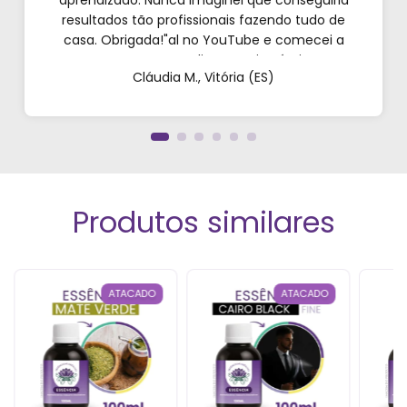
aprendizado. Nunca imaginei que conseguiria
resultados tão profissionais fazendo tudo de
casa. Obrigada!"al no YouTube e comecei a
testar em casa. As dicas são incríveis e os
Cláudia M., Vitória (ES)
produtos são exatamente como mostram nos
vídeos. Estou viciado em criar meu próprios
perfumes!”
Produtos similares
ATACADO
ATACADO