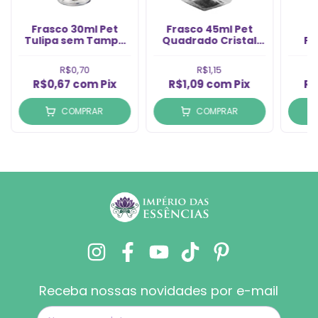
Frasco 30ml Pet
Frasco 45ml Pet
Tulipa sem Tampa
Quadrado Cristal
Fl
Rosca 18/410 (1un)
sem Tampa Rosca
Tam
20/410 (1un)
2
R$0,70
R$1,15
R$0,67
com
Pix
R$1,09
com
Pix
R$
COMPRAR
COMPRAR
Receba nossas novidades por e-mail