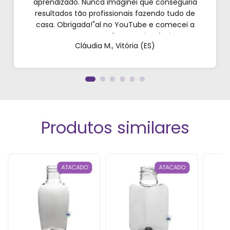
aprendizado. Nunca imaginei que conseguiria
resultados tão profissionais fazendo tudo de
casa. Obrigada!"al no YouTube e comecei a
testar em casa. As dicas são incríveis e os
Cláudia M., Vitória (ES)
produtos são exatamente como mostram nos
vídeos. Estou viciado em criar meu próprios
perfumes!”
Produtos similares
ATACADO
ATACADO