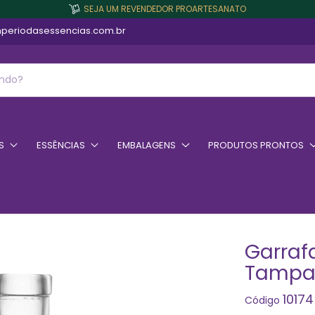
SEJA UM REVENDEDOR PROARTESANATO
periodasessencias.com.br
S
ESSÊNCIAS
EMBALAGENS
PRODUTOS PRONTOS
Garraf
Tampa 
10174
Código