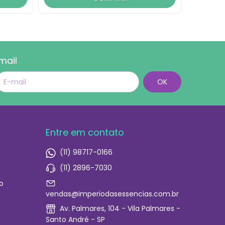
mail
Entre em contato
(11) 98717-0166
(11) 2896-7030
o
vendas@imperiodasessencias.com.br
Av. Palmares, 104 - Vila Palmares -
Santo André - SP