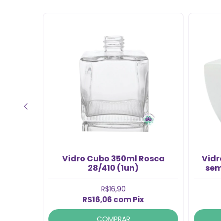
criar meu próprios
perfumes!”
Degrade
Vidro Cubo 350ml Rosca
Vidr
Rosca
28/410 (1un)
sem
R$16,90
R$16,06
com
Pix
COMPRAR