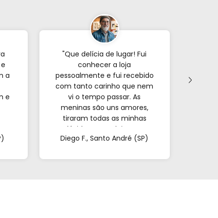
ra
"Que delícia de lugar! Fui
"Já p
 e
conhecer a loja
veze
m a
pessoalmente e fui recebido
com tanto carinho que nem
forne
m e
vi o tempo passar. As
s
meninas são uns amores,
encon
tiraram todas as minhas
e o
a.
dúvidas e me deixaram
mui
P)
Diego F., Santo André (SP)
Mar
super à vontade. É
pa
impossível sair de lá de
confi
mãos vazias!"