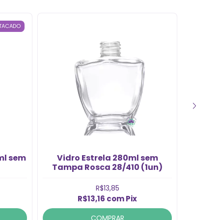
TACADO
ml sem
Vidro Estrela 280ml sem
Vidro 
Tampa Rosca 28/410 (1un)
R$13,85
R$13,16
com
Pix
COMPRAR