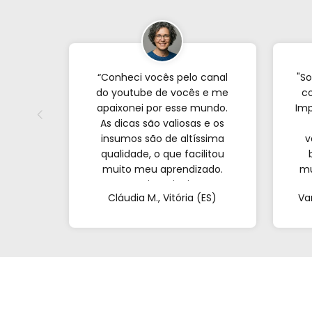
“Conheci vocês pelo canal
"So
do youtube de vocês e me
co
apaixonei por esse mundo.
Imp
As dicas são valiosas e os
insumos são de altíssima
v
qualidade, o que facilitou
muito meu aprendizado.
mu
Nunca imaginei que
com
Cláudia M., Vitória (ES)
Va
conseguiria resultados tão
profissionais fazendo tudo
at
de casa. Obrigada!"al no
q
YouTube e comecei a testar
em casa. As dicas são
incríveis e os produtos são
exatamente como mostram
nos vídeos. Estou viciado em