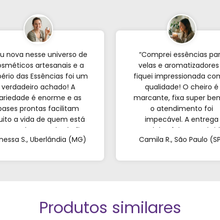
u nova nesse universo de
“Comprei essências pa
sméticos artesanais e a
velas e aromatizadores
ério das Essências foi um
fiquei impressionada co
verdadeiro achado! A
qualidade! O cheiro é
ariedade é enorme e as
marcante, fixa super be
bases prontas facilitam
o atendimento foi
ito a vida de quem est
impecável. A entrega
eçando; o resultado fica
também foi super rápid
nessa S., Uberlândia (MG)
Camila R., São Paulo (S
incrível. Sem contar o
Recomendo de olhos
endimento pelo WhatsApp
fechados!”
ue foi super atencioso e
tirou todas as minhas
dúvidas."
Produtos similares