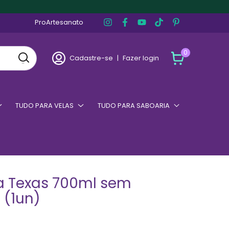
ProArtesanato
0
Cadastre-se
|
Fazer login
TUDO PARA VELAS
TUDO PARA SABOARIA
a Texas 700ml sem
(1un)