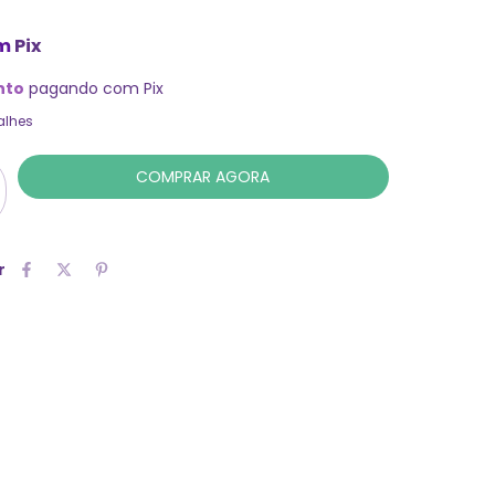
m
Pix
nto
pagando com Pix
alhes
r