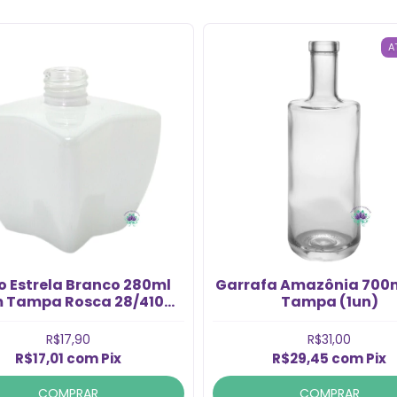
A
o Estrela Branco 280ml
Garrafa Amazônia 700
 Tampa Rosca 28/410
Tampa (1un)
(1un)
R$17,90
R$31,00
R$17,01
com
Pix
R$29,45
com
Pix
COMPRAR
COMPRAR