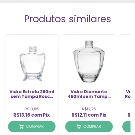
Produtos similares
Vidro Estrela 280ml
Vidro Diamante
Vid
sem Tampa Rosca
450ml sem Tampa
Rosc
28/410 (1un)
Rosca 28/410 (1Un)
R$13,85
R$12,75
R$13,16
com
Pix
R$12,11
com
Pix
R$
COMPRAR
COMPRAR